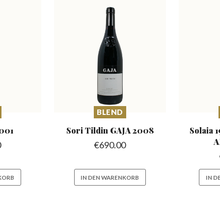
BLEND
001
Sori Tildin
GAJA 2008
Solaia
A
0
€
690.00
KORB
IN DEN WARENKORB
IN 