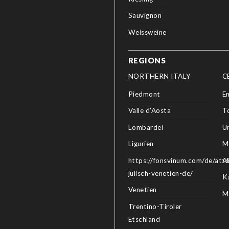
Sauvignon
Weissweine
REGIONS
NORTHERN ITALY
C
Piedmont
E
Valle d’Aosta
T
Lombardei
U
Ligurien
M
https://fonsvinum.com/de/attri
A
julisch-venetien-de/
K
Venetien
M
Trentino-Tiroler
Etschland