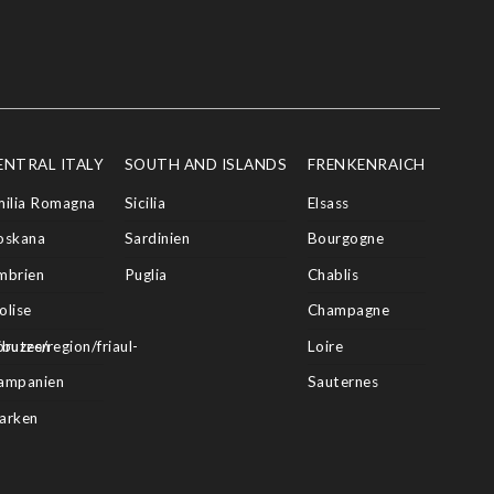
ENTRAL ITALY
SOUTH AND ISLANDS
FRENKENRAICH
milia Romagna
Sicilia
Elsass
oskana
Sardinien
Bourgogne
mbrien
Puglia
Chablis
olise
Champagne
butes/region/friaul-
bruzzen
Loire
ampanien
Sauternes
arken