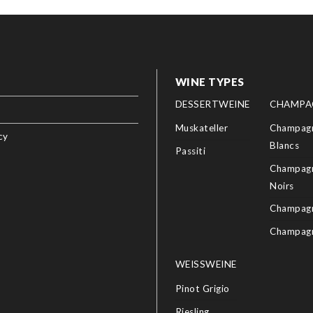
WINE TYPES
DESSERTWEINE
CHAMPA
Muskateller
Champagn
cy
Blancs
Passiti
Champagn
Noirs
Champagn
Champag
WEISSWEINE
Pinot Grigio
Riesling