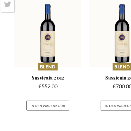
Twitter
BLEND
BLEND
Sassicaia
2012
Sassicaia
2
€
552.00
€
700.0
IN DEN WARENKORB
IN DEN WAREN