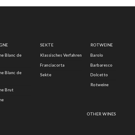
GNE
SEKTE
ROTWEINE
e Blanc de
Klassisches Verfahren
Barolo
Franciacorta
Barbaresco
e Blanc de
Sekte
Dolcetto
Rotweine
e Brut
ne
OTHER WINES