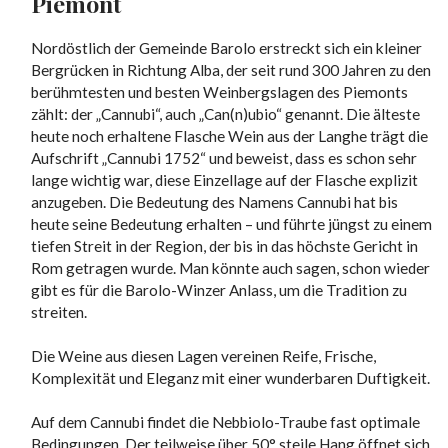
Piemont
Nordöstlich der Gemeinde Barolo erstreckt sich ein kleiner
Bergrücken in Richtung Alba, der seit rund 300 Jahren zu den
berühmtesten und besten Weinbergslagen des Piemonts
zählt: der „Cannubi“, auch „Can(n)ubio“ genannt. Die älteste
heute noch erhaltene Flasche Wein aus der Langhe trägt die
Aufschrift „Cannubi 1752“ und beweist, dass es schon sehr
lange wichtig war, diese Einzellage auf der Flasche explizit
anzugeben. Die Bedeutung des Namens Cannubi hat bis
heute seine Bedeutung erhalten – und führte jüngst zu einem
tiefen Streit in der Region, der bis in das höchste Gericht in
Rom getragen wurde. Man könnte auch sagen, schon wieder
gibt es für die Barolo-Winzer Anlass, um die Tradition zu
streiten.
Die Weine aus diesen Lagen vereinen Reife, Frische,
Komplexität und Eleganz mit einer wunderbaren Duftigkeit.
Auf dem Cannubi findet die Nebbiolo-Traube fast optimale
Bedingungen. Der teilweise über 50° steile Hang öffnet sich