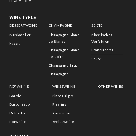
Privacy Policy
WINE TYPES
DESSERTWEINE
CHAMPAGNE
SEKTE
Muskateller
Champagne Blanc
Klassisches
de Blancs
Verfahren
Passiti
Champagne Blanc
Franciacorta
de Noirs
Sekte
Champagne Brut
Champagne
ROTWEINE
WEISSWEINE
OTHER WINES
Barolo
Pinot Grigio
Barbaresco
Riesling
Dolcetto
Sauvignon
Rotweine
Weissweine