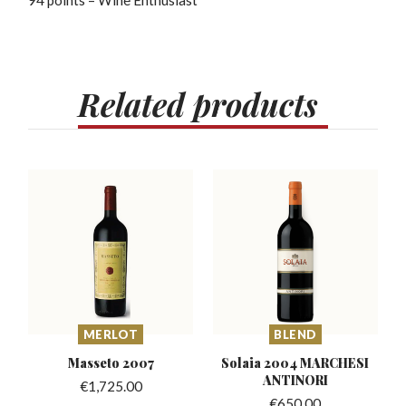
Related
products
MERLOT
BLEND
Masseto
2007
Solaia 2004 MARCHESI
ANTINORI
€
1,725.00
€
650.00