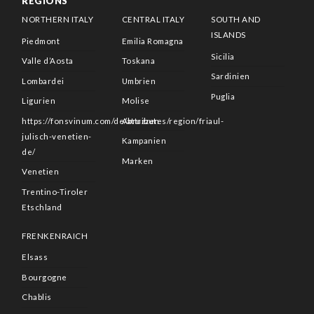
REGIONS
NORTHERN ITALY
CENTRAL ITALY
SOUTH AND
ISLANDS
Piedmont
Emilia Romagna
Sicilia
Valle d’Aosta
Toskana
Sardinien
Lombardei
Umbrien
Puglia
Ligurien
Molise
https://fonsvinum.com/de/attributes/region/friaul-
Abruzzen
julisch-venetien-
Kampanien
de/
Marken
Venetien
Trentino-Tiroler
Etschland
FRENKENRAICH
Elsass
Bourgogne
Chablis