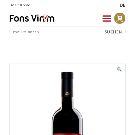
DE
Mein Konto
€
0.00
SUCHEN