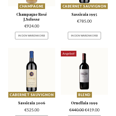
CHAMPAGNE
CABERNET SAUVIGNON
Champagne Rosé
Sassicaia
1995
J.Selosse
€
785.00
€
924.00
IN DEN WARENKORB
IN DEN WARENKORB
Angebot!
CABERNET SAUVIGNON
BLEND
Sassicaia
2006
Ornellaia
1999
€
525.00
€
440.00
€
419.00