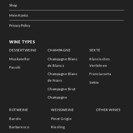
Shop
Mein Konto
Privacy Policy
WINE TYPES
DESSERTWEINE
CHAMPAGNE
SEKTE
Muskateller
Champagne Blanc
Klassisches
de Blancs
Verfahren
Passiti
Champagne Blanc
Franciacorta
de Noirs
Sekte
Champagne Brut
Champagne
ROTWEINE
WEISSWEINE
OTHER WINES
Barolo
Pinot Grigio
Barbaresco
Riesling