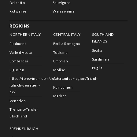
Dolcetto
Sauvignon
Rotweine
Weissweine
REGIONS
NORTHERN ITALY
CENTRAL ITALY
SOUTH AND
ISLANDS
Piedmont
Emilia Romagna
Sicilia
Valle d’Aosta
Toskana
Sardinien
Lombardei
Umbrien
Puglia
Ligurien
Molise
https://fonsvinum.com/de/attributes/region/friaul-
Abruzzen
julisch-venetien-
Kampanien
de/
Marken
Venetien
Trentino-Tiroler
Etschland
FRENKENRAICH