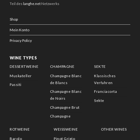
Teil des
langhe.net
Netzwerks
Shop
Mein Konto
Privacy Policy
WINE TYPES
DESSERTWEINE
CHAMPAGNE
SEKTE
Muskateller
Champagne Blanc
Klassisches
de Blancs
Verfahren
Passiti
Champagne Blanc
Franciacorta
de Noirs
Sekte
Champagne Brut
Champagne
ROTWEINE
WEISSWEINE
OTHER WINES
Barolo
Pinot Grigio