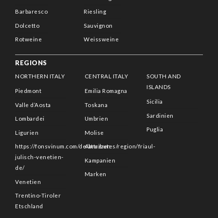
Barbaresco
Riesling
Dolcetto
Sauvignon
Rotweine
Weissweine
REGIONS
NORTHERN ITALY
CENTRAL ITALY
SOUTH AND
ISLANDS
Piedmont
Emilia Romagna
Sicilia
Valle d’Aosta
Toskana
Sardinien
Lombardei
Umbrien
Puglia
Ligurien
Molise
https://fonsvinum.com/de/attributes/region/friaul-
Abruzzen
julisch-venetien-
Kampanien
de/
Marken
Venetien
Trentino-Tiroler
Etschland