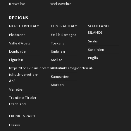
Rotweine
Weissweine
REGIONS
NORTHERN ITALY
CENTRAL ITALY
SOUTH AND
ISLANDS
Piedmont
Emilia Romagna
Sicilia
Valle d’Aosta
Toskana
Sardinien
Lombardei
Umbrien
Puglia
Ligurien
Molise
https://fonsvinum.com/de/attributes/region/friaul-
Abruzzen
julisch-venetien-
Kampanien
de/
Marken
Venetien
Trentino-Tiroler
Etschland
FRENKENRAICH
Elsass