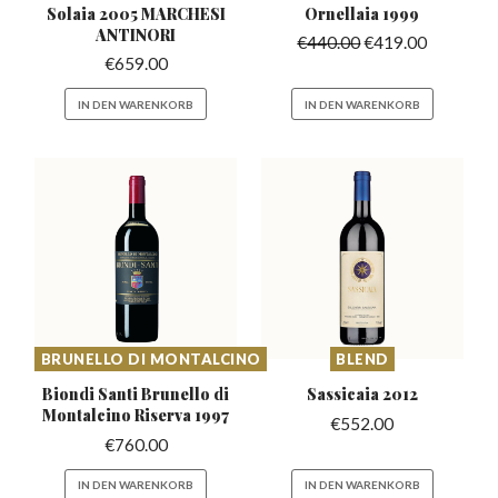
Solaia 2005 MARCHESI
Ornellaia
1999
ANTINORI
€
440.00
€
419.00
€
659.00
IN DEN WARENKORB
IN DEN WARENKORB
BRUNELLO DI MONTALCINO
BLEND
Biondi Santi Brunello di
Sassicaia
2012
Montalcino Riserva 1997
€
552.00
€
760.00
IN DEN WARENKORB
IN DEN WARENKORB