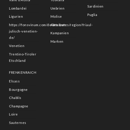
Sardinien
Lombardei
Umbrien
Puglia
Ligurien
Molise
https://fonsvinum.com/de/attributes/region/friaul-
Abruzzen
julisch-venetien-
Kampanien
de/
Marken
Venetien
Trentino-Tiroler
Etschland
FRENKENRAICH
Elsass
Bourgogne
Chablis
Champagne
Loire
Sauternes