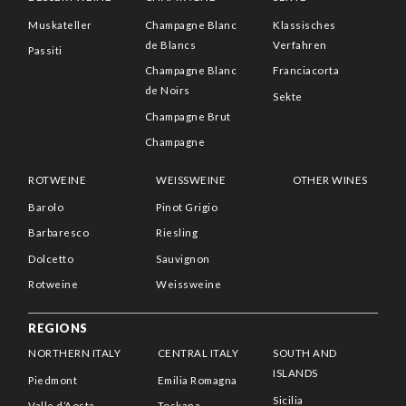
Muskateller
Champagne Blanc
Klassisches
de Blancs
Verfahren
Passiti
Champagne Blanc
Franciacorta
de Noirs
Sekte
Champagne Brut
Champagne
ROTWEINE
WEISSWEINE
OTHER WINES
Barolo
Pinot Grigio
Barbaresco
Riesling
Dolcetto
Sauvignon
Rotweine
Weissweine
REGIONS
NORTHERN ITALY
CENTRAL ITALY
SOUTH AND
ISLANDS
Piedmont
Emilia Romagna
Sicilia
Valle d’Aosta
Toskana