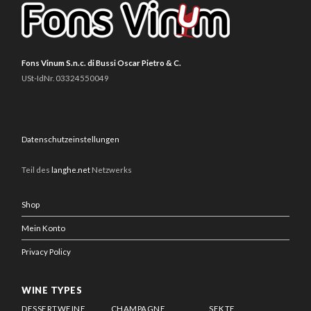
Fons Vinum S.n.c. di Bussi Oscar Pietro & C.
USt-IdNr. 03324550049
Datenschutzeinstellungen
Teil des
langhe.net
Netzwerks
Shop
Mein Konto
Privacy Policy
WINE TYPES
DESSERTWEINE
CHAMPAGNE
SEKTE