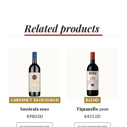
Related
products
CABERNET SAUVIGNON
BLEND
Sassicaia
1990
Tignanello
2010
€
980.00
€
415.00
IN DEN WARENKORB
IN DEN WARENKORB