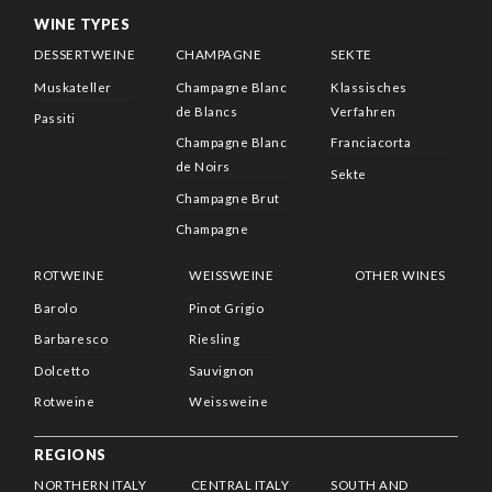
WINE TYPES
DESSERTWEINE
CHAMPAGNE
SEKTE
Muskateller
Champagne Blanc
Klassisches
de Blancs
Verfahren
Passiti
Champagne Blanc
Franciacorta
de Noirs
Sekte
Champagne Brut
Champagne
ROTWEINE
WEISSWEINE
OTHER WINES
Barolo
Pinot Grigio
Barbaresco
Riesling
Dolcetto
Sauvignon
Rotweine
Weissweine
REGIONS
NORTHERN ITALY
CENTRAL ITALY
SOUTH AND