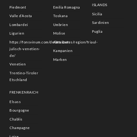
ISLANDS
Piedmont
Emilia Romagna
Sicilia
Valle d’Aosta
Toskana
Sardinien
Lombardei
Umbrien
Puglia
Ligurien
Molise
https://fonsvinum.com/de/attributes/region/friaul-
Abruzzen
julisch-venetien-
Kampanien
de/
Marken
Venetien
Trentino-Tiroler
Etschland
FRENKENRAICH
Elsass
Bourgogne
Chablis
Champagne
Loire