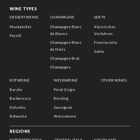
WINE TYPES
DESSERTWEINE
CHAMPAGNE
SEKTE
Muskateller
Champagne Blanc
Klassisches
de Blancs
Verfahren
Passiti
Champagne Blanc
Franciacorta
de Noirs
Sekte
Champagne Brut
Champagne
ROTWEINE
WEISSWEINE
OTHER WINES
Barolo
Pinot Grigio
Barbaresco
Riesling
Dolcetto
Sauvignon
Rotweine
Weissweine
REGIONS
NORTHERN ITALY
CENTRAL ITALY
SOUTH AND