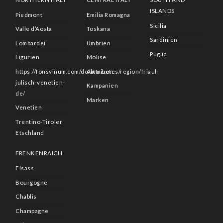
ISLANDS
Piedmont
Emilia Romagna
Sicilia
Valle d’Aosta
Toskana
Sardinien
Lombardei
Umbrien
Puglia
Ligurien
Molise
https://fonsvinum.com/de/attributes/region/friaul-
Abruzzen
julisch-venetien-
Kampanien
de/
Marken
Venetien
Trentino-Tiroler
Etschland
FRENKENRAICH
Elsass
Bourgogne
Chablis
Champagne