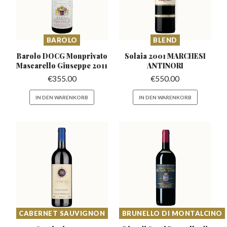
BAROLO
BLEND
Barolo DOCG Monprivato
Solaia 2001 MARCHESI
Mascarello
Giuseppe 2011
ANTINORI
€
355.00
€
550.00
IN DEN WARENKORB
IN DEN WARENKORB
CABERNET SAUVIGNON
BRUNELLO DI MONTALCINO