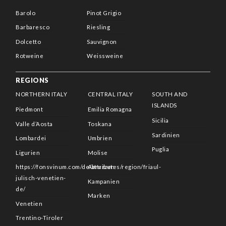
Barolo
Pinot Grigio
Barbaresco
Riesling
Dolcetto
Sauvignon
Rotweine
Weissweine
REGIONS
NORTHERN ITALY
CENTRAL ITALY
SOUTH AND
ISLANDS
Piedmont
Emilia Romagna
Sicilia
Valle d’Aosta
Toskana
Sardinien
Lombardei
Umbrien
Puglia
Ligurien
Molise
https://fonsvinum.com/de/attributes/region/friaul-
Abruzzen
julisch-venetien-
Kampanien
de/
Marken
Venetien
Trentino-Tiroler