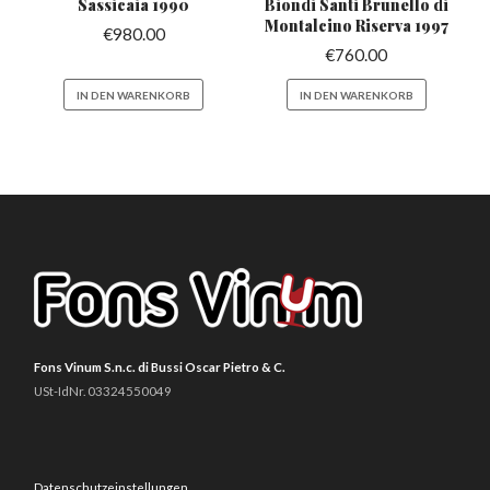
Sassicaia
1990
Biondi Santi Brunello di
Montalcino Riserva 1997
€
980.00
€
760.00
IN DEN WARENKORB
IN DEN WARENKORB
Fons Vinum S.n.c. di Bussi Oscar Pietro & C.
USt-IdNr. 03324550049
Datenschutzeinstellungen