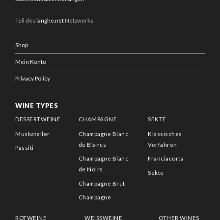
Teil des
langhe.net
Netzwerks
Shop
Mein Konto
Privacy Policy
WINE TYPES
DESSERTWEINE
CHAMPAGNE
SEKTE
Muskateller
Champagne Blanc
Klassisches
de Blancs
Verfahren
Passiti
Champagne Blanc
Franciacorta
de Noirs
Sekte
Champagne Brut
Champagne
ROTWEINE
WEISSWEINE
OTHER WINES