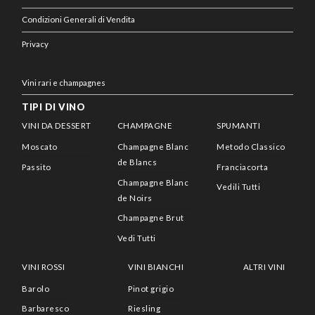
Condizioni Generali di Vendita
Privacy
Vini rari e champagnes
TIPI DI VINO
VINI DA DESSERT
CHAMPAGNE
SPUMANTI
Moscato
Champagne Blanc
Metodo Classico
de Blancs
Passito
Franciacorta
Champagne Blanc
Vedili Tutti
de Noirs
Champagne Brut
Vedi Tutti
VINI ROSSI
VINI BIANCHI
ALTRI VINI
Barolo
Pinot grigio
Barbaresco
Riesling