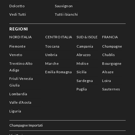
Dolcetto
Sauvignon
Vedi Tutti
Tutti i bianchi
REGIONI
NORD ITALIA
CENTRO ITALIA
SUD & ISOLE
FRANCIA
Piemonte
Toscana
Campania
Champagne
Veneto
Umbria
Abruzzo
Chablis
Trentino Alto
Marche
Molise
Bourgogne
Adige
Emilia Romagna
Sicilia
Alsaze
Friuli Venezia
Sardegna
Loira
Giulia
Puglia
Sauternes
Lombardia
Valle d’Aosta
Liguria
Champagne Importati