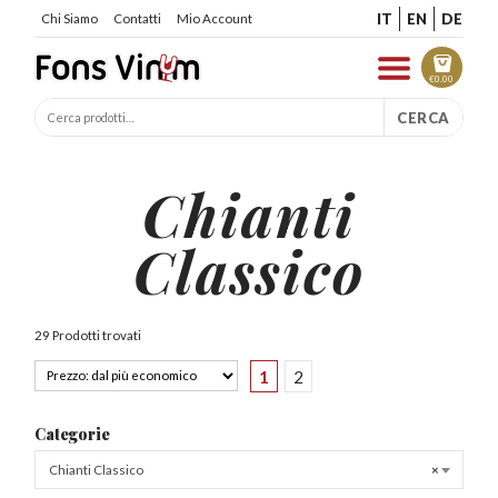
IT
EN
DE
Chi Siamo
Contatti
Mio Account
€
0.00
CERCA
Chianti
Classico
29 Prodotti trovati
1
2
Categorie
Chianti Classico
×