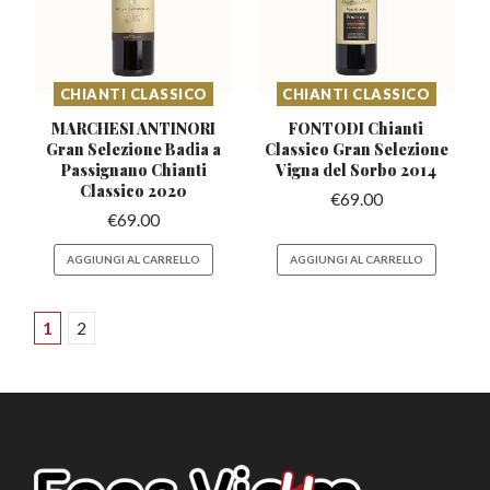
CHIANTI CLASSICO
CHIANTI CLASSICO
MARCHESI ANTINORI
FONTODI Chianti
Gran Selezione Badia
a
Classico Gran Selezione
Passignano Chianti
Vigna del Sorbo 2014
Classico 2020
€
69.00
€
69.00
AGGIUNGI AL CARRELLO
AGGIUNGI AL CARRELLO
1
2