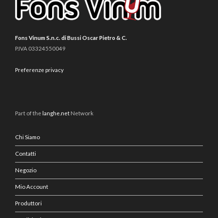
Fons Vinum S.n.c. di Bussi Oscar Pietro & C.
P.IVA 03324550049
Preferenze privacy
Part of the
langhe.net
Network
Chi Siamo
Contatti
Negozio
Mio Account
Produttori