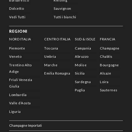
Barbaresco
Riesling
Dolcetto
Sauvignon
Vedi Tutti
Tutti i bianchi
REGIONI
NORD ITALIA
CENTRO ITALIA
SUD & ISOLE
FRANCIA
Piemonte
Toscana
Campania
Champagne
Veneto
Umbria
Abruzzo
Chablis
Trentino Alto
Marche
Molise
Bourgogne
Adige
Emilia Romagna
Sicilia
Alsaze
Friuli Venezia
Sardegna
Loira
Giulia
Puglia
Sauternes
Lombardia
Valle d’Aosta
Liguria
Champagne Importati