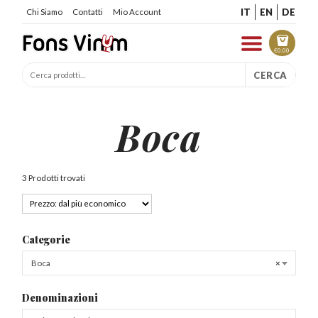
IT
EN
DE
Chi Siamo
Contatti
Mio Account
€
0.00
CERCA
Boca
3 Prodotti trovati
Categorie
Boca
×
Denominazioni