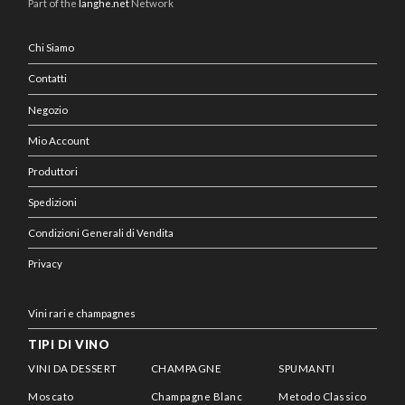
Part of the
langhe.net
Network
Chi Siamo
Contatti
Negozio
Mio Account
Produttori
Spedizioni
Condizioni Generali di Vendita
Privacy
Vini rari e champagnes
TIPI DI VINO
VINI DA DESSERT
CHAMPAGNE
SPUMANTI
Moscato
Champagne Blanc
Metodo Classico