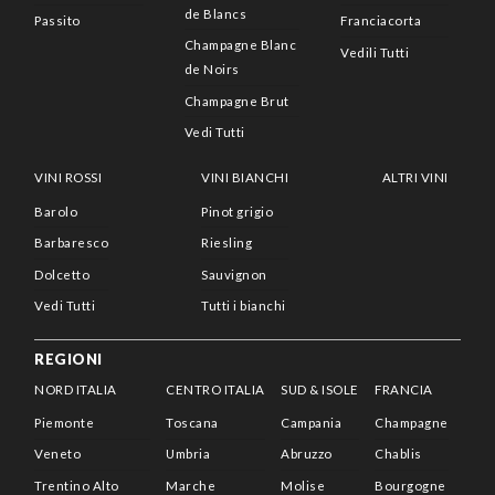
de Blancs
Passito
Franciacorta
Champagne Blanc
Vedili Tutti
de Noirs
Champagne Brut
Vedi Tutti
VINI ROSSI
VINI BIANCHI
ALTRI VINI
Barolo
Pinot grigio
Barbaresco
Riesling
Dolcetto
Sauvignon
Vedi Tutti
Tutti i bianchi
REGIONI
NORD ITALIA
CENTRO ITALIA
SUD & ISOLE
FRANCIA
Piemonte
Toscana
Campania
Champagne
Veneto
Umbria
Abruzzo
Chablis
Trentino Alto
Marche
Molise
Bourgogne