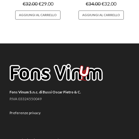
€
32.00
€
29.00
€
34.00
€
32.00
AGGIUNGI AL CARRELLO
AGGIUNGI AL CARRELLO
Fons Vinum S.n.c. di Bussi Oscar Pietro & C.
P.IVA 03324550049
Preferenze privacy