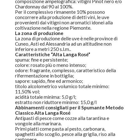
composizione ampelografica: vitigni Pinot nero e/o
Chardonnay
dal 90 al 100%.
Per il complessivo rimanente 10% possono
concorrere alla produzione di detti vini, le uve
provenienti dai vitigni non aromatici idonei alla
coltivazione nella regione Piemonte.
La zona di produzione
La zona di produzione delle uve è nelle province di
Cuneo, Asti ed Alessandria ad un altitudine non
inferiore a metri 250 s.l.m..
Caratteristiche “Alta Langa Rosé”
spuma: fine e persistente;
colore: rosato più o meno intenso;
odore: fragrante, complesso, caratteristico della
rifermentazione in bottiglia;
sapore: sapido, fine ed armonico;
titolo alcolometrico volumico totale minimo:
11,50% vol;
acidità totale minima: 5,0 g/l;
estratto non riduttore minimo: 15,0 g/l
Abbinamenti consigliati per il
Spumante
Metodo
Classico Alta Langa Rosé
Antipasti di pesce come cozze alla tarantina e
vongole alla marinara.
Primi piatti come pasta al pesto, carbonara,
spaghetti allo scoglio, pesce alla griglia, riso alla
cantonese.