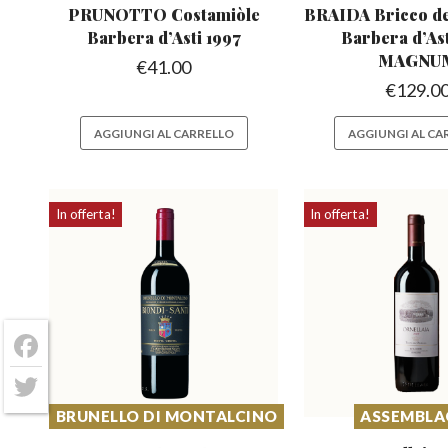
PRUNOTTO Costamiòle
BRAIDA Bricco del
Barbera
d’Asti 1997
Barbera
d’As
MAGNU
€
41.00
€
129.0
AGGIUNGI AL CARRELLO
AGGIUNGI AL CA
In offerta!
In offerta!
Facebook
Twitter
BRUNELLO DI MONTALCINO
ASSEMBLA