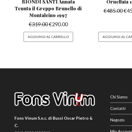
BIONDI SANTI Annata
Ornellaia
Tenuta il Greppo
Brunello di
€
485.00
€
4
Montalcino 1997
€
319.00
€
290.00
AGGIUNGI AL CARRELLO
AGGIUNGI AL CA
Chi Siamo
Contatti
Fons Vinum S.n.c. di Bussi Oscar Pietro &
Negozio
C.
Mio Accoun