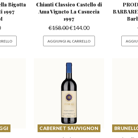
la Bigotta
Chianti Classico Castello di
PROD
ti 1997
Ama Vigneto La Casuccia
BARBARES
M
1997
Barb
0
€
158.00
€
144.00
RRELLO
AGGIUNGI AL CARRELLO
AGGIU
GGI
CABERNET SAUVIGNON
BRUNELL