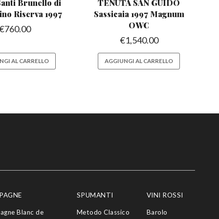
anti Brunello di
TENUTA SAN GUIDO
ino Riserva 1997
Sassicaia
1997 Magnum
OWC
€
760.00
€
1,540.00
NGI AL CARRELLO
AGGIUNGI AL CARRELLO
PAGNE
SPUMANTI
VINI ROSSI
agne Blanc de
Metodo Classico
Barolo