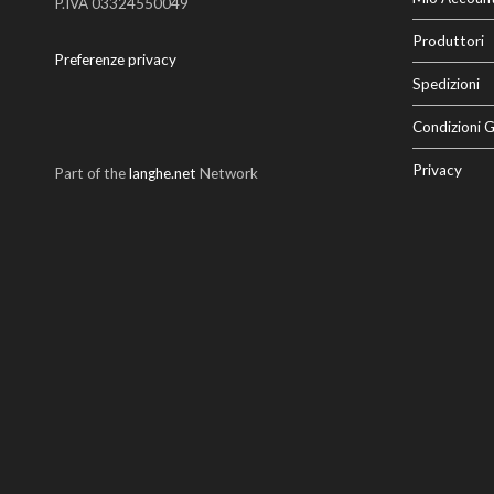
P.IVA 03324550049
Produttori
Preferenze privacy
Spedizioni
Condizioni G
Privacy
Part of the
langhe.net
Network