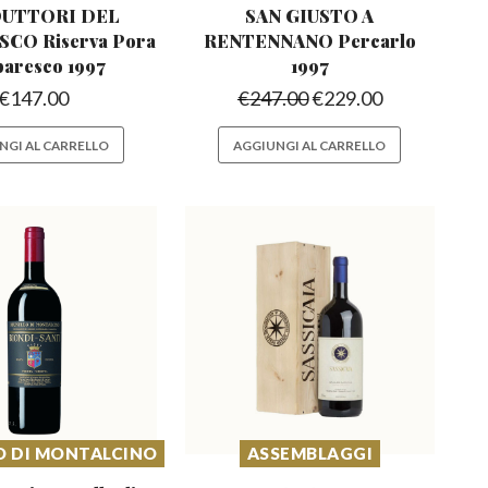
UTTORI DEL
SAN GIUSTO A
CO Riserva
Pora
RENTENNANO
Percarlo
aresco 1997
1997
€
147.00
€
247.00
€
229.00
NGI AL CARRELLO
AGGIUNGI AL CARRELLO
O DI MONTALCINO
ASSEMBLAGGI