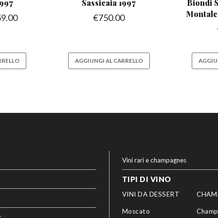
1997
Sassicaia
1997
Biondi S
Montalc
59.00
€
750.00
RRELLO
AGGIUNGI AL CARRELLO
AGGIU
Vini rari e champagnes
TIPI DI VINO
VINI DA DESSERT
CHAM
Moscato
Champ
t