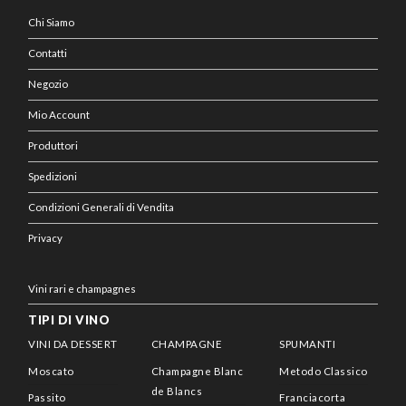
Chi Siamo
Contatti
Negozio
Mio Account
Produttori
Spedizioni
Condizioni Generali di Vendita
Privacy
Vini rari e champagnes
TIPI DI VINO
VINI DA DESSERT
CHAMPAGNE
SPUMANTI
Moscato
Champagne Blanc
Metodo Classico
de Blancs
Passito
Franciacorta