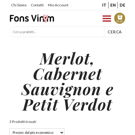
IT
EN
DE
Chi Siamo
Contatti
Mio Account
€
0.00
CERCA
Merlot,
Cabernet
Sauvignon e
Petit Verdot
3 Prodotti trovati