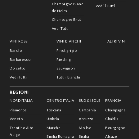
Champagne Blanc
Vedili Tutti
de Noirs
Champagne Brut
Vedi Tutti
VINI ROSSI
VINI BIANCHI
ALTRI VINI
Barolo
Pinot grigio
Barbaresco
Riesling
Dolcetto
Sauvignon
Vedi Tutti
Tutti i bianchi
REGIONI
NORD ITALIA
CENTRO ITALIA
SUD & ISOLE
FRANCIA
Piemonte
Toscana
Campania
Champagne
Veneto
Umbria
Abruzzo
Chablis
Trentino Alto
Marche
Molise
Bourgogne
Adige
Emilia Romagna
Sicilia
Alsaze