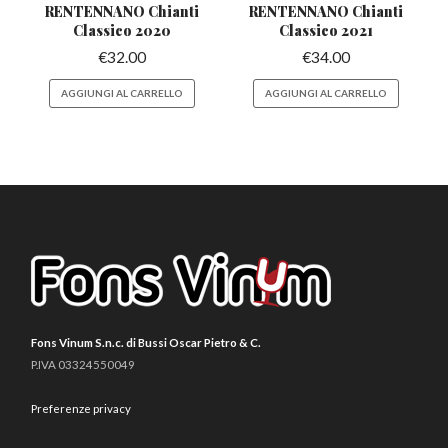
RENTENNANO
Chianti
RENTENNANO
Chianti
Classico 2020
Classico 2021
€
32.00
€
34.00
AGGIUNGI AL CARRELLO
AGGIUNGI AL CARRELLO
Fons Vinum S.n.c. di Bussi Oscar Pietro & C.
P.IVA 03324550049
Preferenze privacy