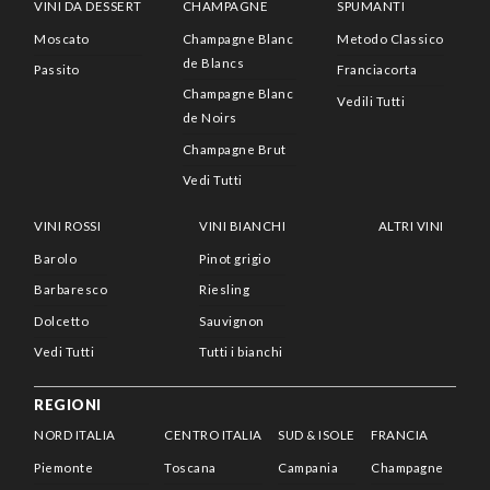
VINI DA DESSERT
CHAMPAGNE
SPUMANTI
Moscato
Champagne Blanc
Metodo Classico
de Blancs
Passito
Franciacorta
Champagne Blanc
Vedili Tutti
de Noirs
Champagne Brut
Vedi Tutti
VINI ROSSI
VINI BIANCHI
ALTRI VINI
Barolo
Pinot grigio
Barbaresco
Riesling
Dolcetto
Sauvignon
Vedi Tutti
Tutti i bianchi
REGIONI
NORD ITALIA
CENTRO ITALIA
SUD & ISOLE
FRANCIA
Piemonte
Toscana
Campania
Champagne