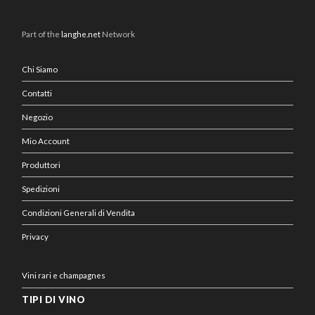
Part of the
langhe.net
Network
Chi Siamo
Contatti
Negozio
Mio Account
Produttori
Spedizioni
Condizioni Generali di Vendita
Privacy
Vini rari e champagnes
TIPI DI VINO