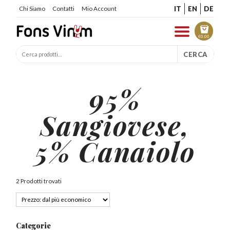
IT
EN
DE
Chi Siamo
Contatti
Mio Account
€
0.00
CERCA
95%
Sangiovese,
5% Canaiolo
2 Prodotti trovati
Categorie