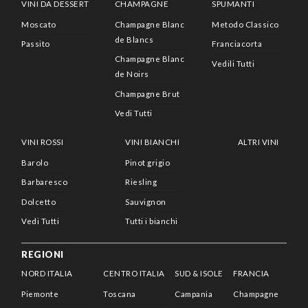
VINI DA DESSERT
CHAMPAGNE
SPUMANTI
Moscato
Champagne Blanc
Metodo Classico
de Blancs
Passito
Franciacorta
Champagne Blanc
Vedili Tutti
de Noirs
Champagne Brut
Vedi Tutti
VINI ROSSI
VINI BIANCHI
ALTRI VINI
Barolo
Pinot grigio
Barbaresco
Riesling
Dolcetto
Sauvignon
Vedi Tutti
Tutti i bianchi
REGIONI
NORD ITALIA
CENTRO ITALIA
SUD & ISOLE
FRANCIA
Piemonte
Toscana
Campania
Champagne