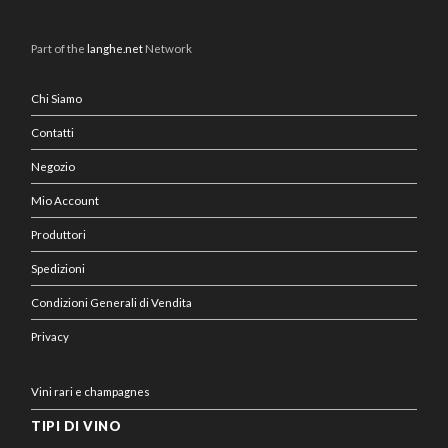
Part of the
langhe.net
Network
Chi Siamo
Contatti
Negozio
Mio Account
Produttori
Spedizioni
Condizioni Generali di Vendita
Privacy
Vini rari e champagnes
TIPI DI VINO