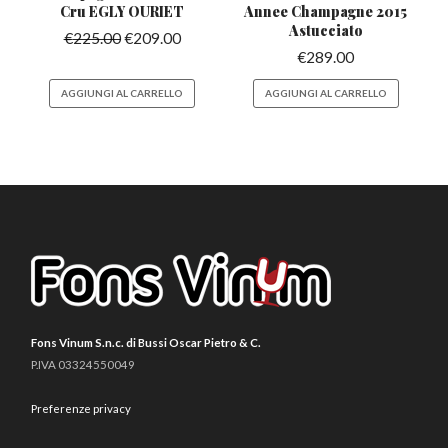
Cru EGLY OURIET
Annee
Champagne 2015
Astucciato
€
225.00
€
209.00
€
289.00
AGGIUNGI AL CARRELLO
AGGIUNGI AL CARRELLO
Fons Vinum S.n.c. di Bussi Oscar Pietro & C.
P.IVA 03324550049
Preferenze privacy