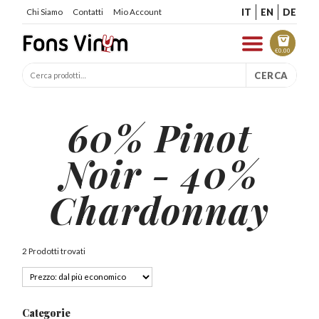
IT
EN
DE
Chi Siamo
Contatti
Mio Account
€
0.00
CERCA
60% Pinot
Noir - 40%
Chardonnay
2 Prodotti trovati
Categorie