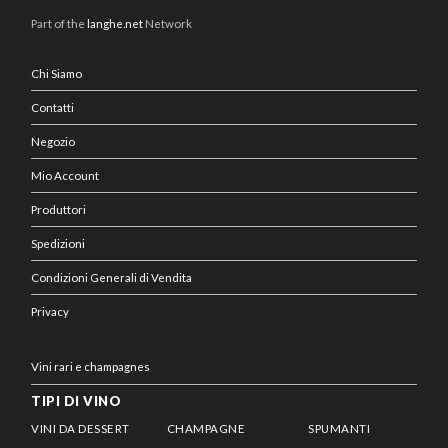
Part of the
langhe.net
Network
Chi Siamo
Contatti
Negozio
Mio Account
Produttori
Spedizioni
Condizioni Generali di Vendita
Privacy
Vini rari e champagnes
TIPI DI VINO
VINI DA DESSERT
CHAMPAGNE
SPUMANTI