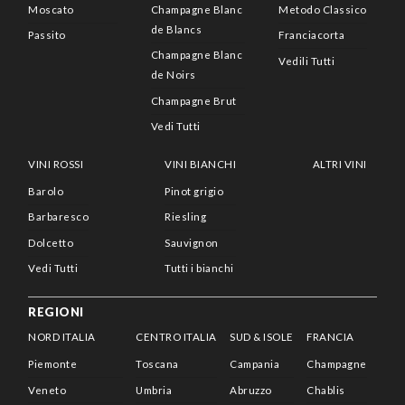
Moscato
Champagne Blanc
Metodo Classico
de Blancs
Passito
Franciacorta
Champagne Blanc
Vedili Tutti
de Noirs
Champagne Brut
Vedi Tutti
VINI ROSSI
VINI BIANCHI
ALTRI VINI
Barolo
Pinot grigio
Barbaresco
Riesling
Dolcetto
Sauvignon
Vedi Tutti
Tutti i bianchi
REGIONI
NORD ITALIA
CENTRO ITALIA
SUD & ISOLE
FRANCIA
Piemonte
Toscana
Campania
Champagne
Veneto
Umbria
Abruzzo
Chablis