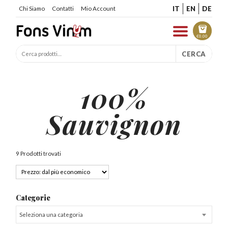
IT
EN
DE
Chi Siamo
Contatti
Mio Account
€
0.00
CERCA
100%
Sauvignon
9 Prodotti trovati
Categorie
Seleziona una categoria