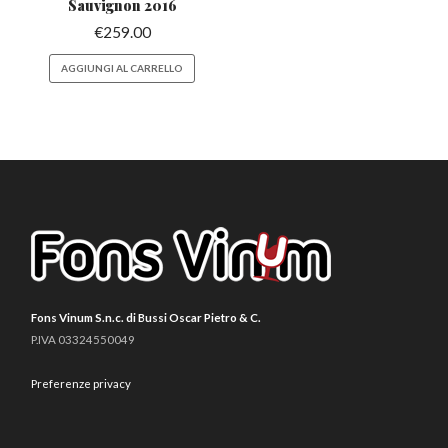
Sauvignon 2016
€
259.00
AGGIUNGI AL CARRELLO
Fons Vinum S.n.c. di Bussi Oscar Pietro & C.
P.IVA 03324550049
Preferenze privacy