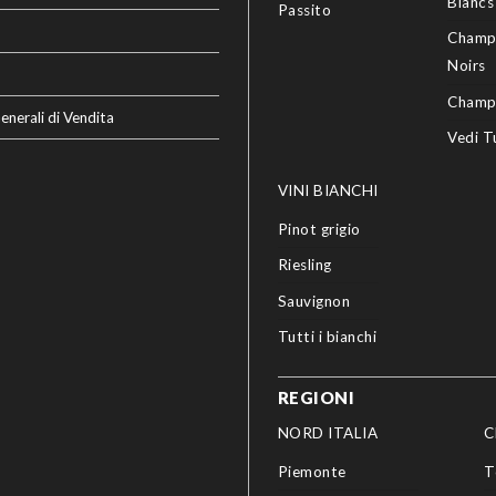
Blancs
Passito
Champ
Noirs
Champ
enerali di Vendita
Vedi T
VINI BIANCHI
Pinot grigio
Riesling
Sauvignon
Tutti i bianchi
REGIONI
NORD ITALIA
C
Piemonte
T