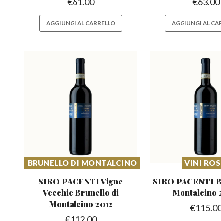
€
61.00
€
63.00
AGGIUNGI AL CARRELLO
AGGIUNGI AL CA
BRUNELLO DI MONTALCINO
VINI ROS
SIRO PACENTI Vigne
SIRO PACENTI B
Vecchie Brunello
di
Montalcino
Montalcino 2012
€
115.0
€
112.00