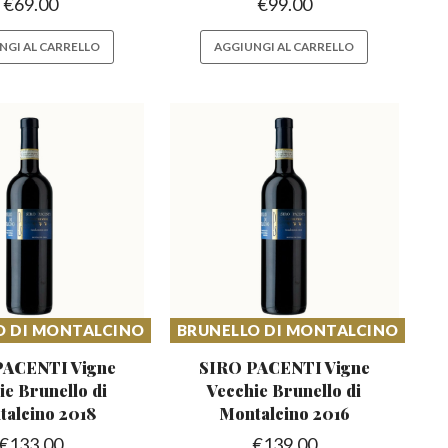
€
69.00
€
99.00
NGI AL CARRELLO
AGGIUNGI AL CARRELLO
O DI MONTALCINO
BRUNELLO DI MONTALCINO
PACENTI Vigne
SIRO PACENTI Vigne
ie Brunello
di
Vecchie Brunello
di
alcino 2018
Montalcino 2016
€
133.00
€
139.00