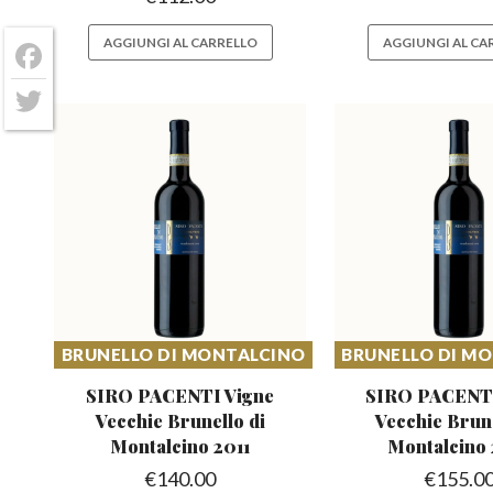
AGGIUNGI AL CARRELLO
AGGIUNGI AL CA
Facebook
Twitter
BRUNELLO DI MONTALCINO
BRUNELLO DI M
SIRO PACENTI Vigne
SIRO PACENTI
Vecchie Brunello
di
Vecchie Brun
Montalcino 2011
Montalcino
€
140.00
€
155.0