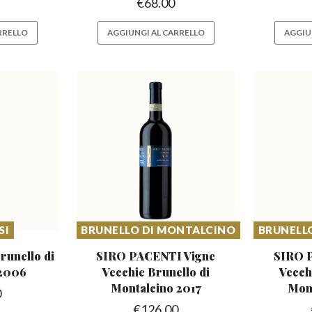
€
68.00
RRELLO
AGGIUNGI AL CARRELLO
AGGIU
SI
BRUNELLO DI MONTALCINO
BRUNELL
runello
di
SIRO PACENTI Vigne
SIRO 
 2006
Vecchie Brunello
di
Vecch
Montalcino 2017
Mont
0
€
126.00