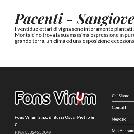
Pacenti - Sangiove
I ventidue ettari di vigna sono interamente piantati
Montalcino trova la sua massima espressione in purezza. Do
grande terra, un clima ed una esposizione eccezional
Chi Siamo
Contatti
Fons Vinum S.n.c. di Bussi Oscar Pietro &
Negozio
C.
Mio Accoun
P.IVA 03324550049