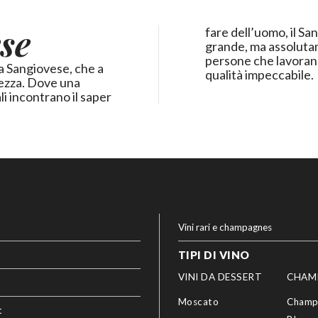
se
fare dell’uomo, il Sa
grande, ma assolutamente unico. La dediz
persone che lavorano
 a Sangiovese, che a
qualità impeccabile.
ve una
i incontrano il saper
Vini rari e champagnes
TIPI DI VINO
VINI DA DESSERT
CHAM
Moscato
Champ
t