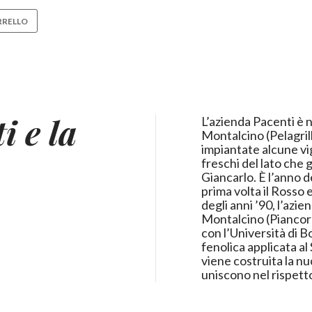
RRELLO
i e la
L’azienda Pacenti è n
Montalcino (Pelagrill
impiantate alcune vig
freschi del lato che
Giancarlo. È l’anno d
prima volta il Rosso e il
degli anni ’90, l’azi
Montalcino (Piancornello). Alla fine degli anni ’60 inizi
con l’Università di 
fenolica applicata al
viene costruita la n
uniscono nel rispetto