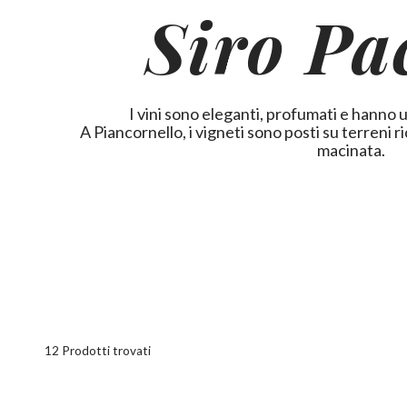
Siro Pa
I vini sono eleganti, profumati e hanno 
A Piancornello, i vigneti sono posti su terreni ric
macinata.
12 Prodotti trovati