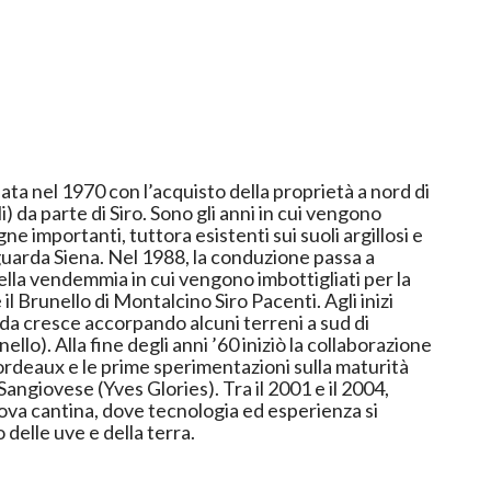
ata nel 1970 con l’acquisto della proprietà a nord di
i) da parte di Siro. Sono gli anni in cui vengono
ne importanti, tuttora esistenti sui suoli argillosi e
 guarda Siena. Nel 1988, la conduzione passa a
ella vendemmia in cui vengono imbottigliati per la
 Brunello di Montalcino Siro Pacenti. Agli inizi
enda cresce accorpando alcuni terreni a sud di
ò la collaborazione
Bordeaux e le prime sperimentazioni sulla maturità
 Sangiovese (Yves Glories). Tra il 2001 e il 2004,
uova cantina, dove tecnologia ed esperienza si
 delle uve e della terra.