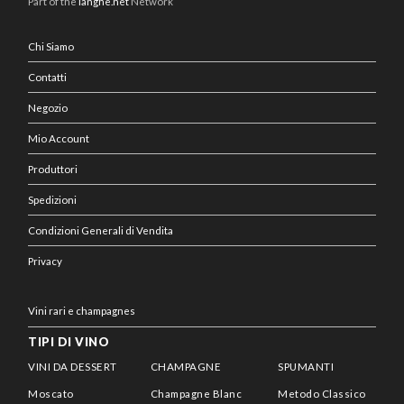
Part of the
langhe.net
Network
Chi Siamo
Contatti
Negozio
Mio Account
Produttori
Spedizioni
Condizioni Generali di Vendita
Privacy
Vini rari e champagnes
TIPI DI VINO
VINI DA DESSERT
CHAMPAGNE
SPUMANTI
Moscato
Champagne Blanc
Metodo Classico