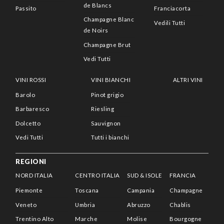
de Blancs
Passito
Franciacorta
Champagne Blanc
Vedili Tutti
de Noirs
Champagne Brut
Vedi Tutti
VINI ROSSI
VINI BIANCHI
ALTRI VINI
Barolo
Pinot grigio
Barbaresco
Riesling
Dolcetto
Sauvignon
Vedi Tutti
Tutti i bianchi
REGIONI
NORD ITALIA
CENTRO ITALIA
SUD & ISOLE
FRANCIA
Piemonte
Toscana
Campania
Champagne
Veneto
Umbria
Abruzzo
Chablis
Trentino Alto
Marche
Molise
Bourgogne