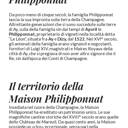
Da poco meno di cinque secoli, la famiglia Philipponnat
lascia la sua impronta sulla terra della Champagne.
Altrettante generazioni che si sono succedute sulle terre
di Ay, culla della famiglia sin dai tempi di
Apvril
le
Philipponnat,
proprietario di vigneti nella località detta
”Le Léon”, situata fra
Ay
e
Dizy,
dal
1522.
Nel XVI° secolo,
gli antenati della famiglia erano vignaioli e negozianti,
fornitori di Luigi XIV, magistrati e Maires Royaux della
città di Ay, che si pregiava di non aver altro signore che il
Re, sin dall’epoca dei Conti di Champagne.
Il territorio della
Maison Philipponnat
Insediata nel cuore della Champagne, la Maison
Philipponnat ha ereditato un patrimonio unico. Le sue
magnifiche cantine storiche del XVIII° secolo erano quelle
dello Château de Mareuil. Da quasi cento anni, la Maison
possiede un «clos» eccezionale, senza pari nella