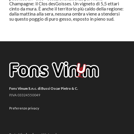
Champagne: il Clos desGoisses. Un vigneto di 5,5 ettari
cinto da mura. È anche il territorio più caldo della regione:
dalla mattina alla sera, nessuna ombra viene a stendersi
su questo poggio di puro gesso, esposto in pieno sud.
Fons Vinum S.n.c. di Bussi Oscar Pietro & C.
P.IVA 03324550049
Preferenze privacy