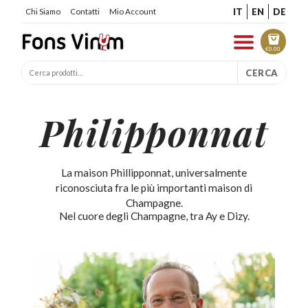
IT
EN
DE
Chi Siamo
Contatti
Mio Account
€
0.00
CERCA
Philipponnat
La maison Phillipponnat, universalmente
riconosciuta fra le più importanti maison di
Champagne.
Nel cuore degli Champagne, tra Ay e Dizy.