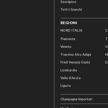
Sauvignon
Tutti i bianchi
REGIONI
NORD ITALIA
C
Piemonte
T
Veneto
U
Trentino Alto Adige
M
Friuli Venezia Giulia
E
Lombardia
Valle d’Aosta
Liguria
Champagne Importati