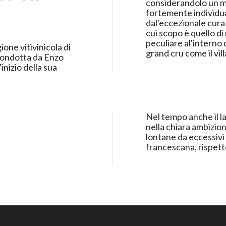
considerandolo un mi
fortemente individuale n
dal'eccezionale cura
cui scopo è quello di
peculiare al'interno 
ione vitivinicola di
 condotta da Enzo
Nel tempo anche il la
nella chiara ambizion
lontane da eccessivi
francescana, rispetto