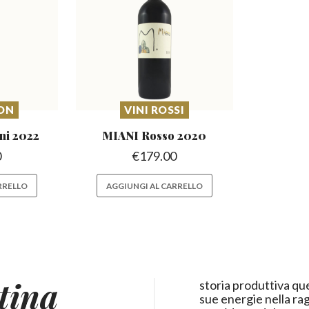
ON
VINI ROSSI
ni
2022
MIANI Rosso
2020
0
€
179.00
RRELLO
AGGIUNGI AL CARRELLO
ntina
storia produttiva q
sue energie nella rag