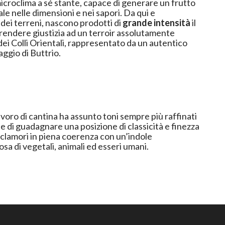
croclima a sé stante, capace di generare un frutto
elle dimensioni e nei sapori. Da qui e
 dei terreni, nascono prodotti di
grande intensità
il
 rendere giustizia ad un terroir assolutamente
dei Colli Orientali, rappresentato da un autentico
grand cru come il villaggio di Buttrio.
voro di cantina ha assunto toni sempre più raffinati
e di guadagnare una posizione di classicità e finezza
 clamori in piena coerenza con un’indole
sa di vegetali, animali ed esseri umani.