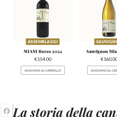
ASSEMBLAGGI
SAUVIGN
MIANI Rosso
2022
Sauvignon Mia
€
154.00
€
160.0
AGGIUNGI AL CARRELLO
AGGIUNGI AL CA
La storia della ca
Facebook