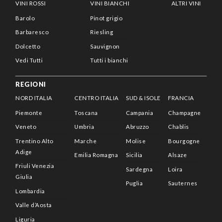
VINI ROSSI
VINI BIANCHI
ALTRI VINI
Barolo
Pinot grigio
Barbaresco
Riesling
Dolcetto
Sauvignon
Vedi Tutti
Tutti i bianchi
REGIONI
NORD ITALIA
CENTRO ITALIA
SUD & ISOLE
FRANCIA
Piemonte
Toscana
Campania
Champagne
Veneto
Umbria
Abruzzo
Chablis
Trentino Alto
Marche
Molise
Bourgogne
Adige
Emilia Romagna
Sicilia
Alsaze
Friuli Venezia
Sardegna
Loira
Giulia
Puglia
Sauternes
Lombardia
Valle d’Aosta
Liguria