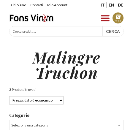
IT
EN
DE
Chi Siamo
Contatti
Mio Account
€
0.00
CERCA
Malingre
Truchon
3 Prodotti trovati
Categorie
Seleziona una categoria