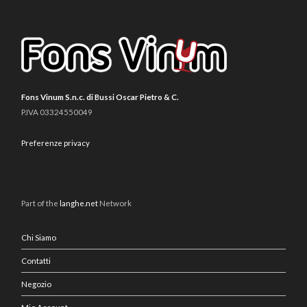
Fons Vinum S.n.c. di Bussi Oscar Pietro & C.
P.IVA 03324550049
Preferenze privacy
Part of the
langhe.net
Network
Chi Siamo
Contatti
Negozio