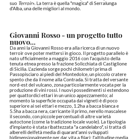
suo
Terroir
». La terra è quella "magica" di Serralunga
d'Alba, una delle migliori al mondo.
Giovanni Rosso - un progetto tutto
nuovo...
Da anni la Giovanni Rosso era alla ricerca di un nuovo
terroir ove poter mettersi in gioco. Il progetto parallelo è
nato ufficialmente a maggio 2016 con l'acquisto della
tenuta etnea presso la frazione Solicchiata di Castiglione
di Sicilia. L'azienda sorge pochi chilometri prima di
Passopisciaro ai piedi del Montedolce, un piccolo cratere
spento che da il nome alla Contrada. Si tratta del versante
nord-est del vulcano, zona particolarmente vocata per la
produzione di vini rossi. I nuovi possedimenti si estendono
per quattordici ettari in un unico appezzamento; al
momento la superficie occupata dai vigneti è di poco
superiore ai sei ettari e mezzo, 1.2ha a bacca bianca e
5.5ha a bacca nera, carricante il primo, nerello mascalese
il secondo, con piccole percentuali di altre varietà
autoctone (come la tradizione locale vuole). La tipologia
d'impianto è stata ribattezzata "a candelabro", si tratta di
alberelli dell'età media di quarant'anni sviluppati
bidimensionalmente per dar vita a filari; l'altitudine media