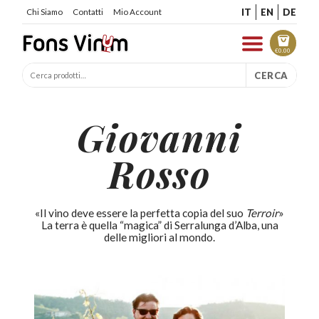
IT
EN
DE
Chi Siamo
Contatti
Mio Account
€
0.00
CERCA
Giovanni
Rosso
«Il vino deve essere la perfetta copia del suo
Terroir
»
La terra è quella “magica” di Serralunga d’Alba, una
delle migliori al mondo.