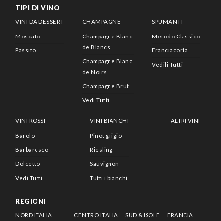
TIPI DI VINO
VINI DA DESSERT
CHAMPAGNE
SPUMANTI
Moscato
Champagne Blanc
Metodo Classico
de Blancs
Passito
Franciacorta
Champagne Blanc
Vedili Tutti
de Noirs
Champagne Brut
Vedi Tutti
VINI ROSSI
VINI BIANCHI
ALTRI VINI
Barolo
Pinot grigio
Barbaresco
Riesling
Dolcetto
Sauvignon
Vedi Tutti
Tutti i bianchi
REGIONI
NORD ITALIA
CENTRO ITALIA
SUD & ISOLE
FRANCIA