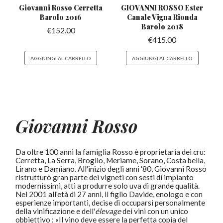
Giovanni Rosso Cerretta
GIOVANNI ROSSO Ester
Barolo 2016
Canale
Vigna Rionda
Barolo 2018
€
152.00
€
415.00
AGGIUNGI AL CARRELLO
AGGIUNGI AL CARRELLO
Giovanni Rosso
Da oltre 100 anni la famiglia Rosso è proprietaria dei cru:
Cerretta, La Serra, Broglio, Meriame, Sorano, Costa bella,
Lirano e Damiano. All'inizio degli anni '80, Giovanni Rosso
ristrutturò gran parte dei vigneti con sesti di impianto
modernissimi, atti a produrre solo uva di grande qualità.
Nel 2001 all'età di 27 anni, il figlio Davide, enologo e con
esperienze importanti, decise di occuparsi personalmente
della vinificazione e dell'
élevage
dei vini con un unico
obbiettivo : «Il vino deve essere la perfetta copia del