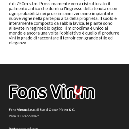
è di 750m s.l.m. Prossimamente verrà ristrutturato il
palmento antico che domina l'ingresso della tenuta e con
ogni probabilità nei prossimi anni verranno impiantate
nuove vigne nella parte più alta della proprietà. Il suolo è
interamente composto da sabbia lavica, le piante sono
allevate in regime biologico; il microclima è unico al
mondo e ancora una volta l'obbiettivo è quello di produrre
vini in grado di raccontare il terroir con grande stile ed
eleganza.
Fons Vinum S.n.c. di Bussi Oscar Pietro & C.
P.IVA 03324550049
Preferenze privacy