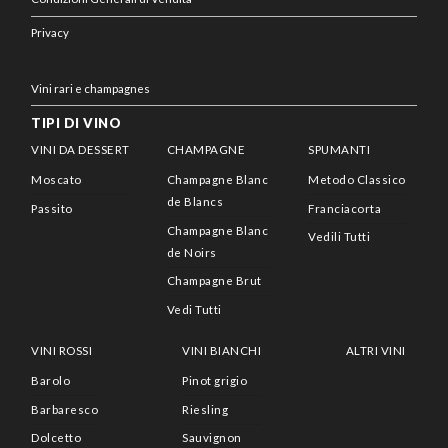
Privacy
Vini rari e champagnes
TIPI DI VINO
VINI DA DESSERT
CHAMPAGNE
SPUMANTI
Moscato
Champagne Blanc
Metodo Classico
de Blancs
Passito
Franciacorta
Champagne Blanc
Vedili Tutti
de Noirs
Champagne Brut
Vedi Tutti
VINI ROSSI
VINI BIANCHI
ALTRI VINI
Barolo
Pinot grigio
Barbaresco
Riesling
Dolcetto
Sauvignon