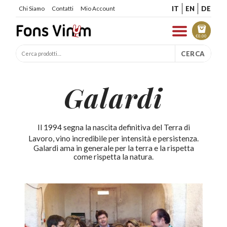
IT
EN
DE
Chi Siamo
Contatti
Mio Account
€
0.00
CERCA
Galardi
Il 1994 segna la nascita definitiva del Terra di
Lavoro, vino incredibile per intensità e persistenza.
Galardi ama in generale per la terra e la rispetta
come rispetta la natura.