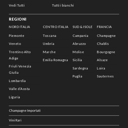
Vedi Tutti
Tutti i bianchi
REGIONI
NORD ITALIA
CENTRO ITALIA
SUD & ISOLE
FRANCIA
Piemonte
Toscana
Campania
Champagne
Veneto
Umbria
Abruzzo
Chablis
Trentino Alto
Marche
Molise
Bourgogne
Adige
Emilia Romagna
Sicilia
Alsaze
Friuli Venezia
Sardegna
Loira
Giulia
Puglia
Sauternes
Lombardia
Valle d’Aosta
Liguria
Champagne Importati
Vini Rari