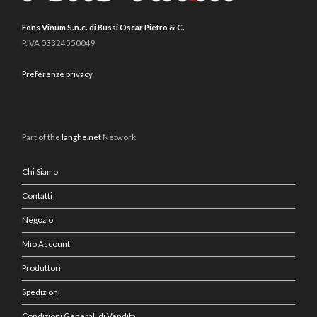
Fons Vinum S.n.c. di Bussi Oscar Pietro & C.
P.IVA 03324550049
Preferenze privacy
Part of the
langhe.net
Network
Chi Siamo
Contatti
Negozio
Mio Account
Produttori
Spedizioni
Condizioni Generali di Vendita