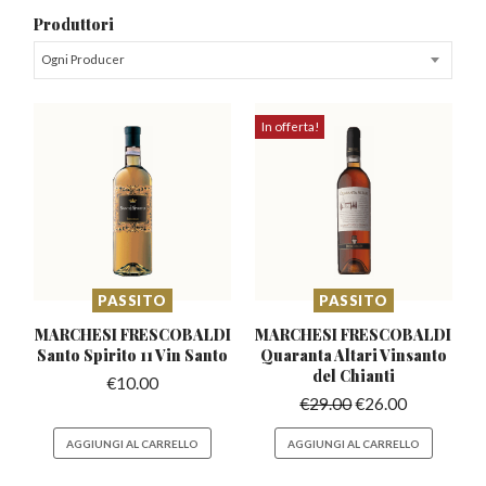
Produttori
Ogni Producer
In offerta!
PASSITO
PASSITO
MARCHESI FRESCOBALDI
MARCHESI FRESCOBALDI
Santo
Spirito 11 Vin Santo
Quaranta
Altari Vinsanto
del Chianti
€
10.00
€
29.00
€
26.00
AGGIUNGI AL CARRELLO
AGGIUNGI AL CARRELLO