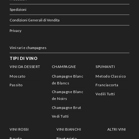
Spedizioni
Condizioni Generali di Vendita
Privacy
Vini rari e champagnes
TIPI DI VINO
VINI DA DESSERT
CHAMPAGNE
SPUMANTI
Moscato
Champagne Blanc
Metodo Classico
de Blancs
Passito
Franciacorta
Champagne Blanc
Vedili Tutti
de Noirs
Champagne Brut
Vedi Tutti
VINI ROSSI
VINI BIANCHI
ALTRI VINI
Barolo
Pinot grigio