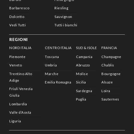
Barbaresco
Riesling
Dolcetto
Sauvignon
Vedi Tutti
Tutti i bianchi
REGIONI
NORD ITALIA
CENTRO ITALIA
SUD & ISOLE
FRANCIA
Piemonte
Toscana
Campania
Champagne
Veneto
Umbria
Abruzzo
Chablis
Trentino Alto
Marche
Molise
Bourgogne
Adige
Emilia Romagna
Sicilia
Alsaze
Friuli Venezia
Sardegna
Loira
Giulia
Puglia
Sauternes
Lombardia
Valle d’Aosta
Liguria