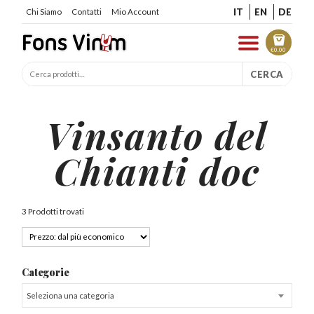
IT
EN
DE
Chi Siamo
Contatti
Mio Account
€
0.00
CERCA
Vinsanto del
Chianti doc
3 Prodotti trovati
Categorie
Seleziona una categoria