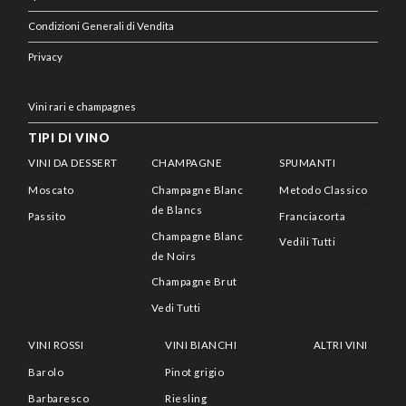
Condizioni Generali di Vendita
Privacy
Vini rari e champagnes
TIPI DI VINO
VINI DA DESSERT
CHAMPAGNE
SPUMANTI
Moscato
Champagne Blanc
Metodo Classico
de Blancs
Passito
Franciacorta
Champagne Blanc
Vedili Tutti
de Noirs
Champagne Brut
Vedi Tutti
VINI ROSSI
VINI BIANCHI
ALTRI VINI
Barolo
Pinot grigio
Barbaresco
Riesling