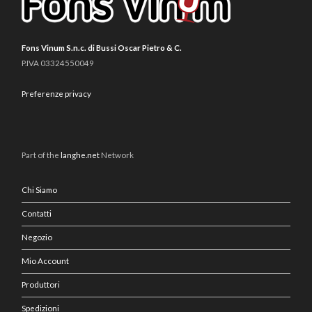
Fons Vinum S.n.c. di Bussi Oscar Pietro & C.
P.IVA 03324550049
Preferenze privacy
Part of the
langhe.net
Network
Chi Siamo
Contatti
Negozio
Mio Account
Produttori
Spedizioni