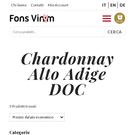
IT
EN
DE
Chi Siamo
Contatti
Mio Account
€
0.00
CERCA
Chardonnay
Alto Adige
DOC
5 Prodotti trovati
Categorie