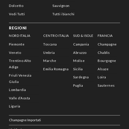
Dolcetto
Sauvignon
Vedi Tutti
Tutti i bianchi
REGIONI
NORD ITALIA
CENTRO ITALIA
SUD & ISOLE
FRANCIA
Piemonte
Toscana
Campania
Champagne
Veneto
Umbria
Abruzzo
Chablis
Trentino Alto
Marche
Molise
Bourgogne
Adige
Emilia Romagna
Sicilia
Alsaze
Friuli Venezia
Sardegna
Loira
Giulia
Puglia
Sauternes
Lombardia
Valle d’Aosta
Liguria
Champagne Importati