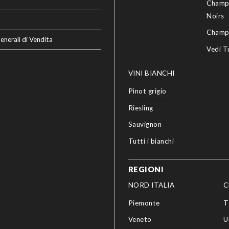
Champ
Noirs
Champ
enerali di Vendita
Vedi T
VINI BIANCHI
Pinot grigio
Riesling
Sauvignon
Tutti i bianchi
REGIONI
NORD ITALIA
C
Piemonte
T
Veneto
U