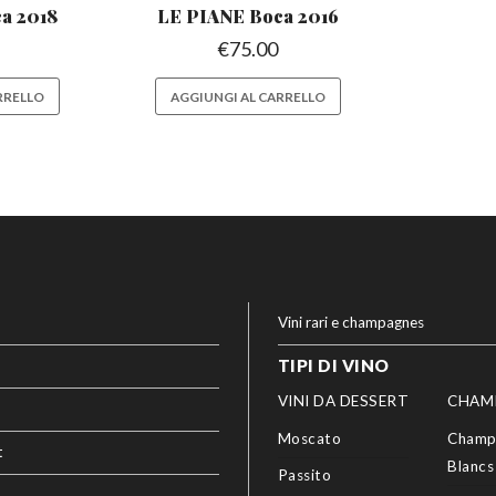
ca
2018
LE PIANE Boca
2016
€
75.00
RRELLO
AGGIUNGI AL CARRELLO
Vini rari e champagnes
TIPI DI VINO
VINI DA DESSERT
CHAM
Moscato
Champ
t
Blancs
Passito