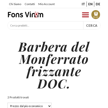
IT
EN
DE
Chi Siamo
Contatti
Mio Account
€
0.00
CERCA
Barbera del
Monferrato
frizzante
DOC.
2 Prodotti trovati