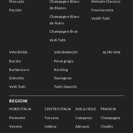
Moscato
Champagne Blanc
Metodo Classico
de Blancs
Passito
Franciacorta
Champagne Blanc
Vedili Tutti
de Noirs
Champagne Brut
Vedi Tutti
VINI ROSSI
VINI BIANCHI
ALTRI VINI
Barolo
Pinot grigio
Barbaresco
Riesling
Dolcetto
Sauvignon
Vedi Tutti
Tutti i bianchi
REGIONI
NORD ITALIA
CENTRO ITALIA
SUD & ISOLE
FRANCIA
Piemonte
Toscana
Campania
Champagne
Veneto
Umbria
Abruzzo
Chablis