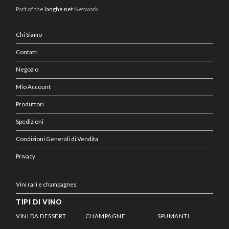
Part of the
langhe.net
Network
Chi Siamo
Contatti
Negozio
Mio Account
Produttori
Spedizioni
Condizioni Generali di Vendita
Privacy
Vini rari e champagnes
TIPI DI VINO
VINI DA DESSERT
CHAMPAGNE
SPUMANTI