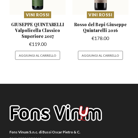
VINI ROSSI
VINI ROSSI
GIUSEPPE QUINTARELLI
Rosso del Bepi Giuseppe
Valpolicella
Classico
Quintarelli 2016
Superiore 2017
€
178.00
€
119.00
AGGIUNGI AL CARRELLO
AGGIUNGI AL CARRELLO
Fons Vinum S.n.c. di Bussi Oscar Pietro & C.