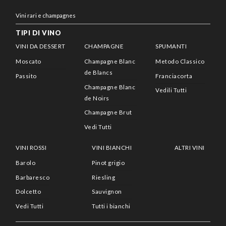
Vini rari e champagnes
TIPI DI VINO
VINI DA DESSERT
CHAMPAGNE
SPUMANTI
Moscato
Champagne Blanc
Metodo Classico
de Blancs
Passito
Franciacorta
Champagne Blanc
Vedili Tutti
de Noirs
Champagne Brut
Vedi Tutti
VINI ROSSI
VINI BIANCHI
ALTRI VINI
Barolo
Pinot grigio
Barbaresco
Riesling
Dolcetto
Sauvignon
Vedi Tutti
Tutti i bianchi