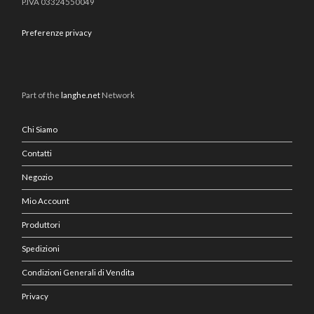
P.IVA 03324550049
Preferenze privacy
Part of the
langhe.net
Network
Chi Siamo
Contatti
Negozio
Mio Account
Produttori
Spedizioni
Condizioni Generali di Vendita
Privacy