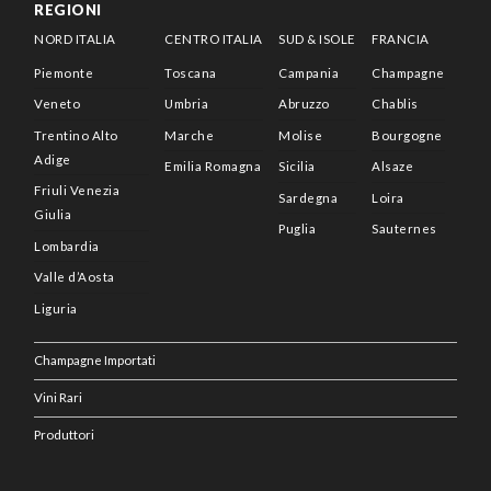
REGIONI
NORD ITALIA
CENTRO ITALIA
SUD & ISOLE
FRANCIA
Piemonte
Toscana
Campania
Champagne
Veneto
Umbria
Abruzzo
Chablis
Trentino Alto
Marche
Molise
Bourgogne
Adige
Emilia Romagna
Sicilia
Alsaze
Friuli Venezia
Sardegna
Loira
Giulia
Puglia
Sauternes
Lombardia
Valle d’Aosta
Liguria
Champagne Importati
Vini Rari
Produttori