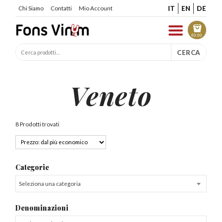
IT
EN
DE
Chi Siamo
Contatti
Mio Account
€
0.00
CERCA
Veneto
8 Prodotti trovati
Categorie
Seleziona una categoria
Denominazioni