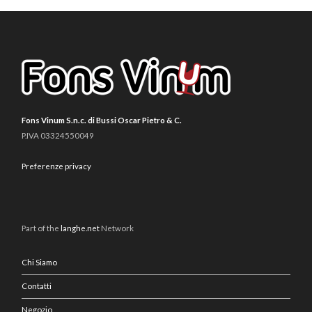
Fons Vinum S.n.c. di Bussi Oscar Pietro & C.
P.IVA 03324550049
Preferenze privacy
Part of the
langhe.net
Network
Chi Siamo
Contatti
Negozio