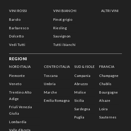
VINI ROSSI
VINI BIANCHI
ALTRI VINI
Barolo
Pinot grigio
Barbaresco
Riesling
Dolcetto
Sauvignon
Vedi Tutti
Tutti i bianchi
REGIONI
NORD ITALIA
CENTRO ITALIA
SUD & ISOLE
FRANCIA
Piemonte
Toscana
Campania
Champagne
Veneto
Umbria
Abruzzo
Chablis
Trentino Alto
Marche
Molise
Bourgogne
Adige
Emilia Romagna
Sicilia
Alsaze
Friuli Venezia
Sardegna
Loira
Giulia
Puglia
Sauternes
Lombardia
Valle d’Aosta