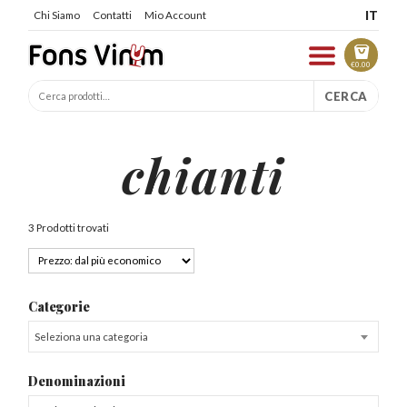
IT
Chi Siamo
Contatti
Mio Account
€
0.00
CERCA
chianti
3 Prodotti trovati
Categorie
Seleziona una categoria
Denominazioni