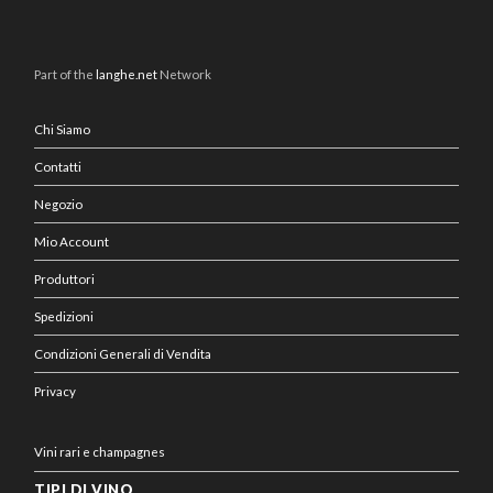
Part of the
langhe.net
Network
Chi Siamo
Contatti
Negozio
Mio Account
Produttori
Spedizioni
Condizioni Generali di Vendita
Privacy
Vini rari e champagnes
TIPI DI VINO