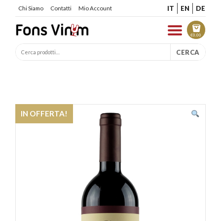
IT
EN
DE
Chi Siamo
Contatti
Mio Account
€
0.00
CERCA
IN OFFERTA!