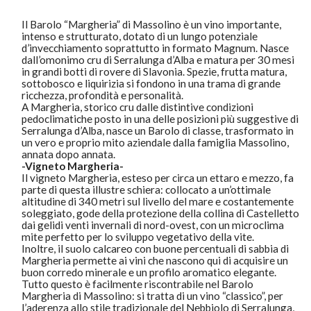
Il Barolo “Margheria” di Massolino è un vino importante,
intenso e strutturato, dotato di un lungo potenziale
d’invecchiamento soprattutto in formato Magnum. Nasce
dall’omonimo cru di Serralunga d’Alba e matura per 30 mesi
in grandi botti di rovere di Slavonia. Spezie, frutta matura,
sottobosco e liquirizia si fondono in una trama di grande
ricchezza, profondità e personalità.
A Margheria, storico cru dalle distintive condizioni
pedoclimatiche posto in una delle posizioni più suggestive di
Serralunga d’Alba, nasce un Barolo di classe, trasformato in
un vero e proprio mito aziendale dalla famiglia Massolino,
annata dopo annata.
-Vigneto Margheria-
Il vigneto Margheria, esteso per circa un ettaro e mezzo, fa
parte di questa illustre schiera: collocato a un’ottimale
altitudine di 340 metri sul livello del mare e costantemente
soleggiato, gode della protezione della collina di Castelletto
dai gelidi venti invernali di nord-ovest, con un microclima
mite perfetto per lo sviluppo vegetativo della vite.
Inoltre, il suolo calcareo con buone percentuali di sabbia di
Margheria permette ai vini che nascono qui di acquisire un
buon corredo minerale e un profilo aromatico elegante.
Tutto questo è facilmente riscontrabile nel Barolo
Margheria di Massolino: si tratta di un vino “classico”, per
l’aderenza allo stile tradizionale del Nebbiolo di Serralunga,