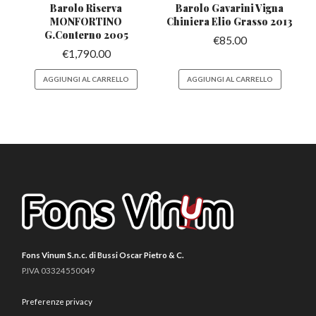
Barolo Riserva
Barolo Gavarini Vigna
MONFORTINO
Chiniera
Elio Grasso 2013
G.Conterno 2005
€
85.00
€
1,790.00
AGGIUNGI AL CARRELLO
AGGIUNGI AL CARRELLO
Fons Vinum S.n.c. di Bussi Oscar Pietro & C.
P.IVA 03324550049
Preferenze privacy