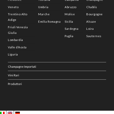
Veneto
Umbria
Abruzzo
Chablis
Trentino Alto
Marche
Molise
Bourgogne
Adige
Emilia Romagna
Sicilia
Alsaze
Friuli Venezia
Sardegna
Loira
Giulia
Puglia
Sauternes
Lombardia
Valle d’Aosta
Liguria
Champagne Importati
Vini Rari
Produttori