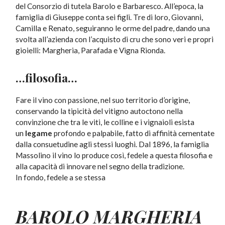
del
Consorzio di tutela Barolo e Barbaresco
. All’epoca, la
famiglia di Giuseppe conta sei figli. Tre di loro, Giovanni,
Camilla e Renato, seguiranno le orme del padre, dando una
svolta all’azienda con l’acquisto di
cru
che sono veri e propri
gioielli: Margheria, Parafada e Vigna Rionda.
…filosofia…
Fare il vino con
passione
, nel suo
territorio d’origine
,
conservando la
tipicità
del vitigno autoctono nella
convinzione che tra le viti, le colline e i vignaioli esista
un
legame
profondo e palpabile, fatto di affinità cementate
dalla consuetudine agli stessi luoghi. Dal
1896
, la famiglia
Massolino il vino lo produce così,
fedele
a questa filosofia e
alla capacità di innovare nel segno della
tradizione
.
In fondo, fedele a se stessa
BAROLO
MARGHERIA