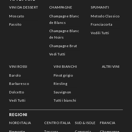
VINI DA DESSERT
CHAMPAGNE
SPUMANTI
Moscato
Champagne Blanc
Metodo Classico
de Blancs
Passito
Franciacorta
Champagne Blanc
Vedili Tutti
de Noirs
Champagne Brut
Vedi Tutti
VINI ROSSI
VINI BIANCHI
ALTRI VINI
Barolo
Pinot grigio
Barbaresco
Riesling
Dolcetto
Sauvignon
Vedi Tutti
Tutti i bianchi
REGIONI
NORD ITALIA
CENTRO ITALIA
SUD & ISOLE
FRANCIA
Piemonte
Toscana
Campania
Champagne