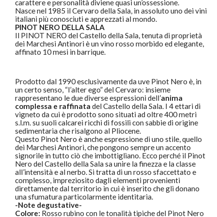
carattere e personalità diviene quasi un’ossessione.
Nasce nel 1985 il Cervaro della Sala, in assoluto uno dei vini
italiani più conosciuti e apprezzati al mondo.
PINOT NERO
DELLA SALA
Il PINOT NERO del Castello della Sala, tenuta di proprietà
dei Marchesi Antinori è un vino rosso morbido ed elegante,
affinato 10 mesi in barrique.
Prodotto dal 1990 esclusivamente da uve Pinot Nero è, in
un certo senso, “l’alter ego” del Cervaro: insieme
rappresentano le due diverse espressioni dell’
anima
complessa e raffinata
del Castello della Sala. I 4 ettari di
vigneto da cui è prodotto sono situati ad oltre 400 metri
s.l.m. su suoli calcarei ricchi di fossili con sabbie di origine
sedimentaria che risalgono al Pliocene.
Questo Pinot Nero è anche espressione di uno stile, quello
dei Marchesi Antinori, che pongono sempre un accento
signorile in tutto ciò che imbottigliano. Ecco perché il Pinot
Nero del Castello della Sala sa unire la finezza e la classe
all’intensità e al nerbo. Si tratta di un rosso sfaccettato e
complesso, impreziosito dagli elementi provenienti
direttamente dal territorio in cui è inserito che gli donano
una sfumatura particolarmente identitaria.
-Note degustative-
Colore:
Rosso rubino con le tonalità tipiche del Pinot Nero