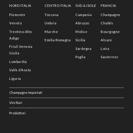
NORD ITALIA
CENTRO ITALIA
SUD & ISOLE
FRANCIA
Piemonte
Toscana
Campania
Champagne
Veneto
Umbria
Abruzzo
Chablis
Trentino Alto
Marche
Molise
Bourgogne
Adige
Emilia Romagna
Sicilia
Alsaze
Friuli Venezia
Sardegna
Loira
Giulia
Puglia
Sauternes
Lombardia
Valle d’Aosta
Liguria
Champagne Importati
Vini Rari
Produttori