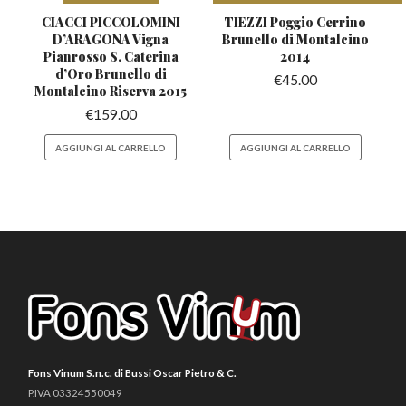
CIACCI PICCOLOMINI
TIEZZI Poggio Cerrino
D’ARAGONA Vigna
Brunello
di Montalcino
Pianrosso S. Caterina
2014
d’Oro Brunello di
€
45.00
Montalcino Riserva 2015
€
159.00
AGGIUNGI AL CARRELLO
AGGIUNGI AL CARRELLO
Fons Vinum S.n.c. di Bussi Oscar Pietro & C.
P.IVA 03324550049