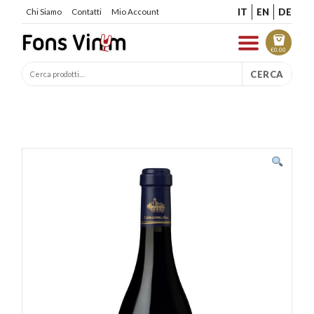
IT
EN
DE
Chi Siamo
Contatti
Mio Account
€
0.00
CERCA