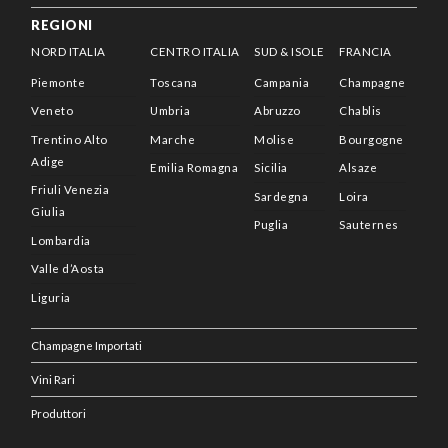
REGIONI
NORD ITALIA
CENTRO ITALIA
SUD & ISOLE
FRANCIA
Piemonte
Toscana
Campania
Champagne
Veneto
Umbria
Abruzzo
Chablis
Trentino Alto
Marche
Molise
Bourgogne
Adige
Emilia Romagna
Sicilia
Alsaze
Friuli Venezia
Sardegna
Loira
Giulia
Puglia
Sauternes
Lombardia
Valle d’Aosta
Liguria
Champagne Importati
Vini Rari
Produttori