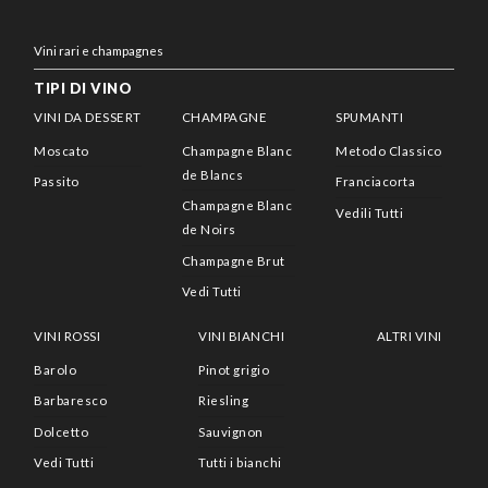
Vini rari e champagnes
TIPI DI VINO
VINI DA DESSERT
CHAMPAGNE
SPUMANTI
Moscato
Champagne Blanc
Metodo Classico
de Blancs
Passito
Franciacorta
Champagne Blanc
Vedili Tutti
de Noirs
Champagne Brut
Vedi Tutti
VINI ROSSI
VINI BIANCHI
ALTRI VINI
Barolo
Pinot grigio
Barbaresco
Riesling
Dolcetto
Sauvignon
Vedi Tutti
Tutti i bianchi