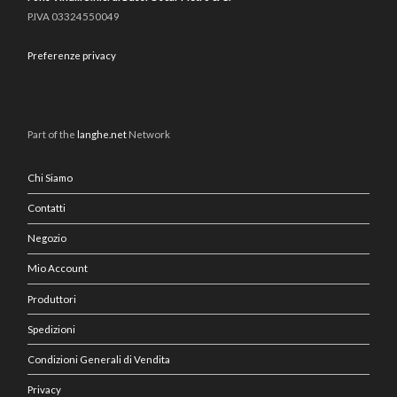
P.IVA 03324550049
Preferenze privacy
Part of the
langhe.net
Network
Chi Siamo
Contatti
Negozio
Mio Account
Produttori
Spedizioni
Condizioni Generali di Vendita
Privacy