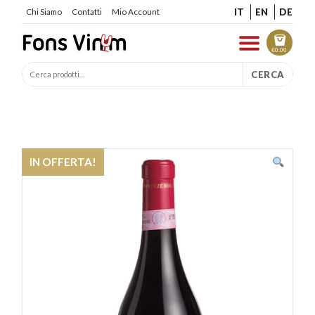
IT
EN
DE
Chi Siamo
Contatti
Mio Account
€
0.00
CERCA
IN OFFERTA!