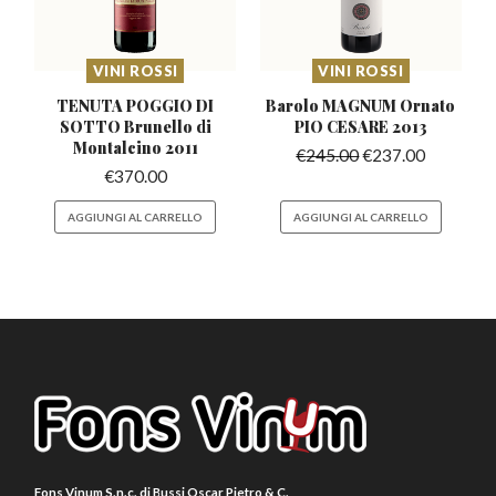
VINI ROSSI
VINI ROSSI
TENUTA POGGIO DI
Barolo MAGNUM Ornato
SOTTO Brunello
di
PIO CESARE 2013
Montalcino 2011
€
245.00
€
237.00
€
370.00
AGGIUNGI AL CARRELLO
AGGIUNGI AL CARRELLO
Fons Vinum S.n.c. di Bussi Oscar Pietro & C.