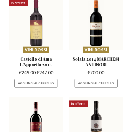
In offerta!
VINI ROSSI
VINI ROSSI
Castello di Ama
Solaia 2014 MARCHESI
L’Apparita
2014
ANTINORI
€
249.00
€
247.00
€
700.00
AGGIUNGI AL CARRELLO
AGGIUNGI AL CARRELLO
In offerta!