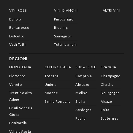
VINI ROSSI
VINI BIANCHI
ALTRI VINI
Barolo
Pinot grigio
Barbaresco
Riesling
Dolcetto
Sauvignon
Vedi Tutti
Tutti i bianchi
REGIONI
NORD ITALIA
CENTRO ITALIA
SUD & ISOLE
FRANCIA
Piemonte
Toscana
Campania
Champagne
Veneto
Umbria
Abruzzo
Chablis
Trentino Alto
Marche
Molise
Bourgogne
Adige
Emilia Romagna
Sicilia
Alsaze
Friuli Venezia
Sardegna
Loira
Giulia
Puglia
Sauternes
Lombardia
Valle d’Aosta