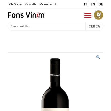
IT
EN
DE
Chi Siamo
Contatti
Mio Account
€
0.00
CERCA