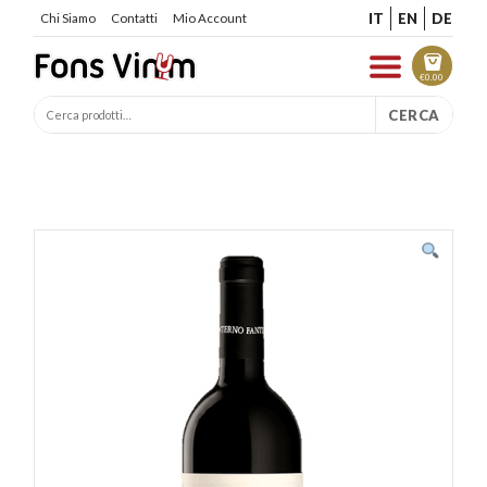
IT
EN
DE
Chi Siamo
Contatti
Mio Account
€
0.00
CERCA