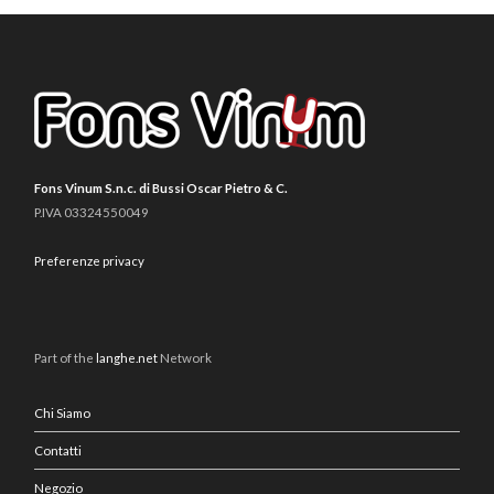
Fons Vinum S.n.c. di Bussi Oscar Pietro & C.
P.IVA 03324550049
Preferenze privacy
Part of the
langhe.net
Network
Chi Siamo
Contatti
Negozio