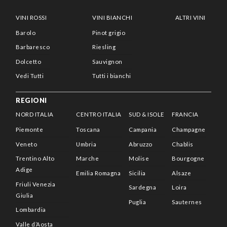
VINI ROSSI
VINI BIANCHI
ALTRI VINI
Barolo
Pinot grigio
Barbaresco
Riesling
Dolcetto
Sauvignon
Vedi Tutti
Tutti i bianchi
REGIONI
NORD ITALIA
CENTRO ITALIA
SUD & ISOLE
FRANCIA
Piemonte
Toscana
Campania
Champagne
Veneto
Umbria
Abruzzo
Chablis
Trentino Alto
Marche
Molise
Bourgogne
Adige
Emilia Romagna
Sicilia
Alsaze
Friuli Venezia
Sardegna
Loira
Giulia
Puglia
Sauternes
Lombardia
Valle d’Aosta