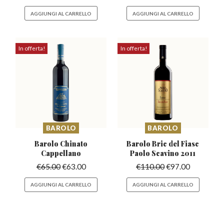
AGGIUNGI AL CARRELLO
AGGIUNGI AL CARRELLO
In offerta!
In offerta!
BAROLO
BAROLO
Barolo Chinato
Barolo Bric del Fiasc
Cappellano
Paolo Scavino 2011
€
65.00
€
63.00
€
110.00
€
97.00
AGGIUNGI AL CARRELLO
AGGIUNGI AL CARRELLO