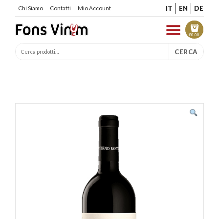
IT
EN
DE
Chi Siamo
Contatti
Mio Account
€
0.00
CERCA