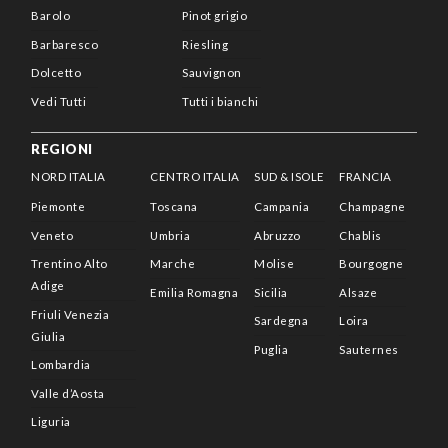
Barolo
Pinot grigio
Barbaresco
Riesling
Dolcetto
Sauvignon
Vedi Tutti
Tutti i bianchi
REGIONI
NORD ITALIA
CENTRO ITALIA
SUD & ISOLE
FRANCIA
Piemonte
Toscana
Campania
Champagne
Veneto
Umbria
Abruzzo
Chablis
Trentino Alto
Marche
Molise
Bourgogne
Adige
Emilia Romagna
Sicilia
Alsaze
Friuli Venezia
Sardegna
Loira
Giulia
Puglia
Sauternes
Lombardia
Valle d’Aosta
Liguria