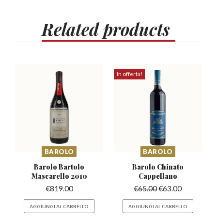
Related
products
In offerta!
BAROLO
BAROLO
Barolo Bartolo
Barolo Chinato
Mascarello
2010
Cappellano
€
819.00
€
65.00
€
63.00
AGGIUNGI AL CARRELLO
AGGIUNGI AL CARRELLO