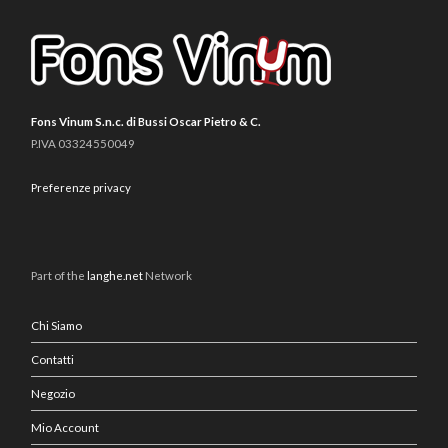
Fons Vinum S.n.c. di Bussi Oscar Pietro & C.
P.IVA 03324550049
Preferenze privacy
Part of the
langhe.net
Network
Chi Siamo
Contatti
Negozio
Mio Account