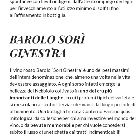
spontanee con lieviti indigeni; dall’attento impiego dei legni
per l’invecchiamento all’utilizzo minimo di solfiti fino
all’affinamento in bottiglia.
BAROLO SORÌ
GINESTRA
Il vino rosso Barolo “Sorì Ginestra” è uno dei pesi massimi
dell’intera denominazione, che, almeno una volta nella vita,
dev’essere assaggiato. A ogni sorso infatti emerge la
bellezza del Nebbiolo coltivato in
uno dei cru più
importanti delle Langhe
, in cui i profumi tipici del varietale
si mescolano ai sentori terziari derivanti dal lungo periodo di
affinamento. Una bottiglia firmata Conterno Fantino quasi
mitologica, da collezione per chi ama investire nel mondo del
vino, o da
bevuta memorabile
per chi vuole concedersi
subito il lusso di un’etichetta dai tratti indimenticabili!