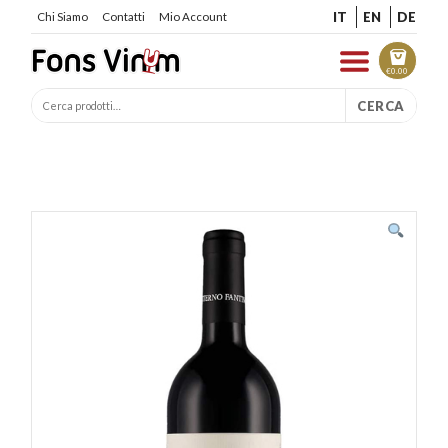
IT
EN
DE
Chi Siamo
Contatti
Mio Account
€
0.00
CERCA