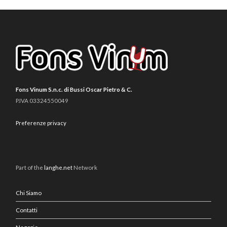
Fons Vinum S.n.c. di Bussi Oscar Pietro & C.
P.IVA 03324550049
Preferenze privacy
Part of the
langhe.net
Network
Chi Siamo
Contatti