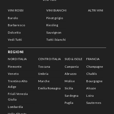
VINI ROSSI
VINI BIANCHI
ALTRI VINI
Barolo
Pinot grigio
Barbaresco
Riesling
Dolcetto
Sauvignon
Vedi Tutti
Tutti i bianchi
REGIONI
NORD ITALIA
CENTRO ITALIA
SUD & ISOLE
FRANCIA
Piemonte
Toscana
Campania
Champagne
Veneto
Umbria
Abruzzo
Chablis
Trentino Alto
Marche
Molise
Bourgogne
Adige
Emilia Romagna
Sicilia
Alsaze
Friuli Venezia
Sardegna
Loira
Giulia
Puglia
Sauternes
Lombardia
Valle d’Aosta