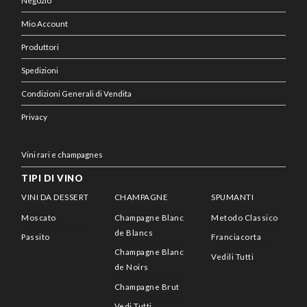
Negozio
Mio Account
Produttori
Spedizioni
Condizioni Generali di Vendita
Privacy
Vini rari e champagnes
TIPI DI VINO
VINI DA DESSERT
CHAMPAGNE
SPUMANTI
Moscato
Champagne Blanc
Metodo Classico
de Blancs
Passito
Franciacorta
Champagne Blanc
Vedili Tutti
de Noirs
Champagne Brut
Vedi Tutti