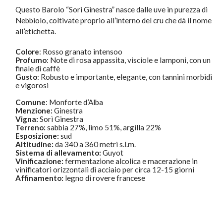
Questo Barolo “Sorì Ginestra” nasce dalle uve in purezza di
Nebbiolo, coltivate proprio all’interno del cru che dà il nome
all’etichetta.
Colore
:
Rosso granato intensoo
Profumo
:
Note di rosa appassita, visciole e lamponi, con un
finale di caffè
Gusto
: Robusto e importante, elegante, con tannini morbidi
e vigorosi
Comune
: Monforte d’Alba
Menzione:
Ginestra
Vigna:
Sorì Ginestra
Terreno:
sabbia 27%, limo 51%, argilla 22%
Esposizione:
sud
Altitudine:
da 340 a 360 metri s.l.m.
Sistema di allevamento:
Guyot
Vinificazione:
fermentazione alcolica e macerazione in
vinificatori orizzontali di acciaio per circa 12-15 giorni
Affinamento:
legno di rovere francese