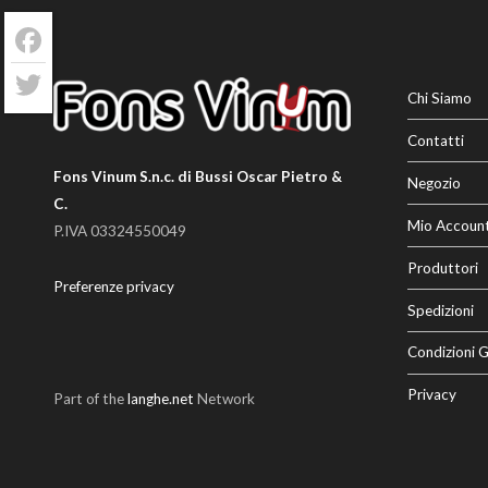
Facebook
Chi Siamo
Twitter
Contatti
Fons Vinum S.n.c. di Bussi Oscar Pietro &
Negozio
C.
Mio Accoun
P.IVA 03324550049
Produttori
Preferenze privacy
Spedizioni
Condizioni G
Privacy
Part of the
langhe.net
Network