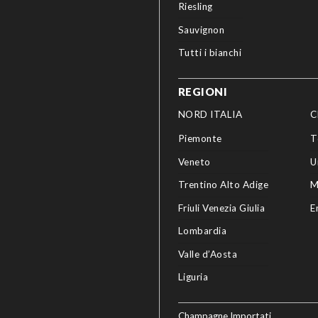
Riesling
Sauvignon
Tutti i bianchi
REGIONI
NORD ITALIA
C
Piemonte
T
Veneto
U
Trentino Alto Adige
M
Friuli Venezia Giulia
E
Lombardia
Valle d’Aosta
Liguria
Champagne Importati