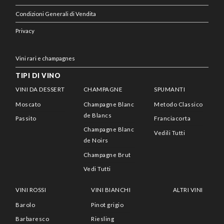
Condizioni Generali di Vendita
Privacy
Vini rari e champagnes
TIPI DI VINO
VINI DA DESSERT
CHAMPAGNE
SPUMANTI
Moscato
Champagne Blanc
Metodo Classico
de Blancs
Passito
Franciacorta
Champagne Blanc
Vedili Tutti
de Noirs
Champagne Brut
Vedi Tutti
VINI ROSSI
VINI BIANCHI
ALTRI VINI
Barolo
Pinot grigio
Barbaresco
Riesling