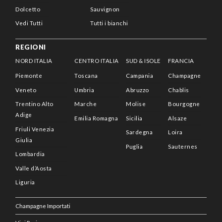
Dolcetto
Sauvignon
Vedi Tutti
Tutti i bianchi
REGIONI
NORD ITALIA
CENTRO ITALIA
SUD & ISOLE
FRANCIA
Piemonte
Toscana
Campania
Champagne
Veneto
Umbria
Abruzzo
Chablis
Trentino Alto
Marche
Molise
Bourgogne
Adige
Emilia Romagna
Sicilia
Alsaze
Friuli Venezia
Sardegna
Loira
Giulia
Puglia
Sauternes
Lombardia
Valle d’Aosta
Liguria
Champagne Importati