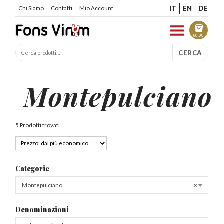
IT
EN
DE
Chi Siamo
Contatti
Mio Account
€
0.00
CERCA
Montepulciano
5 Prodotti trovati
Categorie
Montepulciano
×
Denominazioni