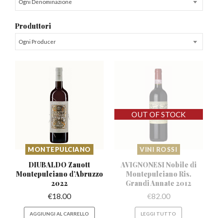
Ogni Denominazione
Produttori
Ogni Producer
MONTEPULCIANO
VINI ROSSI
DIUBALDO Zauott
AVIGNONESI Nobile di
Montepulciano
d’Abruzzo
Montepulciano
Ris.
2022
Grandi Annate 2012
€
18.00
€
82.00
AGGIUNGI AL CARRELLO
LEGGI TUTTO