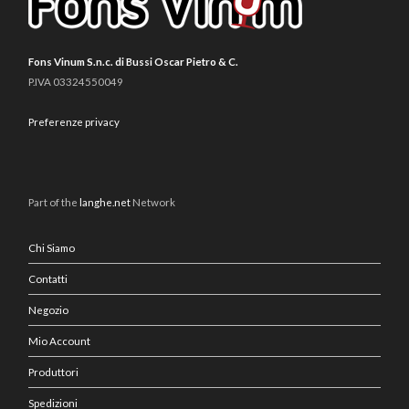
Fons Vinum S.n.c. di Bussi Oscar Pietro & C.
P.IVA 03324550049
Preferenze privacy
Part of the
langhe.net
Network
Chi Siamo
Contatti
Negozio
Mio Account
Produttori
Spedizioni