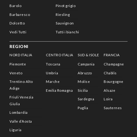
Barolo
Pinot grigio
Barbaresco
Riesling
Dolcetto
Sauvignon
Vedi Tutti
Tutti i bianchi
REGIONI
NORD ITALIA
CENTRO ITALIA
SUD & ISOLE
FRANCIA
Piemonte
Toscana
Campania
Champagne
Veneto
Umbria
Abruzzo
Chablis
Trentino Alto
Marche
Molise
Bourgogne
Adige
Emilia Romagna
Sicilia
Alsaze
Friuli Venezia
Sardegna
Loira
Giulia
Puglia
Sauternes
Lombardia
Valle d’Aosta
Liguria