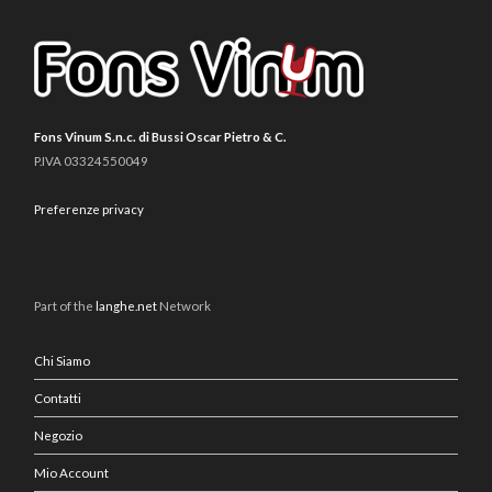
Fons Vinum S.n.c. di Bussi Oscar Pietro & C.
P.IVA 03324550049
Preferenze privacy
Part of the
langhe.net
Network
Chi Siamo
Contatti
Negozio
Mio Account