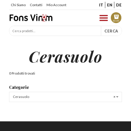
IT
EN
DE
Chi Siamo
Contatti
Mio Account
€
0.00
CERCA
Cerasuolo
0 Prodotti trovati
Categorie
Cerasuolo
×