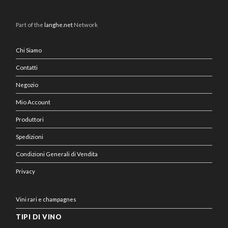
Part of the
langhe.net
Network
Chi Siamo
Contatti
Negozio
Mio Account
Produttori
Spedizioni
Condizioni Generali di Vendita
Privacy
Vini rari e champagnes
TIPI DI VINO