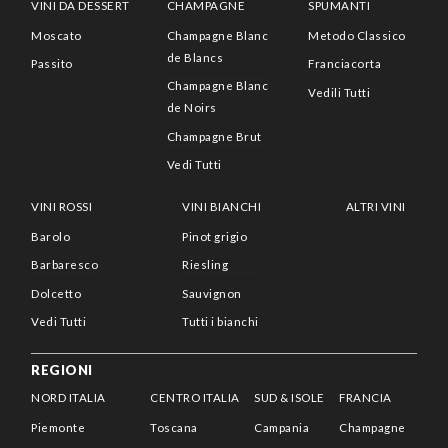
VINI DA DESSERT
CHAMPAGNE
SPUMANTI
Moscato
Champagne Blanc
Metodo Classico
de Blancs
Passito
Franciacorta
Champagne Blanc
Vedili Tutti
de Noirs
Champagne Brut
Vedi Tutti
VINI ROSSI
VINI BIANCHI
ALTRI VINI
Barolo
Pinot grigio
Barbaresco
Riesling
Dolcetto
Sauvignon
Vedi Tutti
Tutti i bianchi
REGIONI
NORD ITALIA
CENTRO ITALIA
SUD & ISOLE
FRANCIA
Piemonte
Toscana
Campania
Champagne