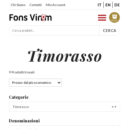
IT
EN
DE
Chi Siamo
Contatti
Mio Account
€
0.00
CERCA
Timorasso
9 Prodotti trovati
Categorie
Timorasso
×
Denominazioni