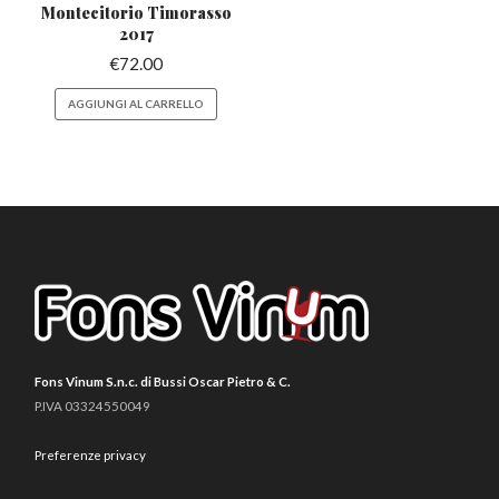
Montecitorio
Timorasso
2017
€
72.00
AGGIUNGI AL CARRELLO
Fons Vinum S.n.c. di Bussi Oscar Pietro & C.
P.IVA 03324550049
Preferenze privacy