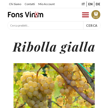
IT
EN
DE
Chi Siamo
Contatti
Mio Account
€
0.00
CERCA
Ribolla gialla