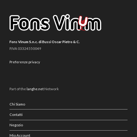
Fons Vinum S.n.c. di Bussi Oscar Pietro & C.
P.IVA 03324550049
Preferenze privacy
Part of the
langhe.net
Network
Chi Siamo
Contatti
Negozio
Mio Account