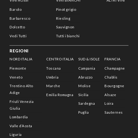
VINI ROSSI
VINI BIANCHI
ALTRI VINI
Barolo
Pinot grigio
Barbaresco
Riesling
Dolcetto
Sauvignon
Vedi Tutti
Tutti i bianchi
REGIONI
NORD ITALIA
CENTRO ITALIA
SUD & ISOLE
FRANCIA
Piemonte
Toscana
Campania
Champagne
Veneto
Umbria
Abruzzo
Chablis
Trentino Alto
Marche
Molise
Bourgogne
Adige
Emilia Romagna
Sicilia
Alsaze
Friuli Venezia
Sardegna
Loira
Giulia
Puglia
Sauternes
Lombardia
Valle d’Aosta
Liguria