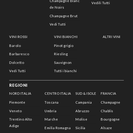
Champagne Blanc
Vedili Tutti
de Noirs
Champagne Brut
Vedi Tutti
VINI ROSSI
VINI BIANCHI
ALTRI VINI
Barolo
Pinot grigio
Barbaresco
Riesling
Dolcetto
Sauvignon
Vedi Tutti
Tutti i bianchi
REGIONI
NORD ITALIA
CENTRO ITALIA
SUD & ISOLE
FRANCIA
Piemonte
Toscana
Campania
Champagne
Veneto
Umbria
Abruzzo
Chablis
Trentino Alto
Marche
Molise
Bourgogne
Adige
Emilia Romagna
Sicilia
Alsaze