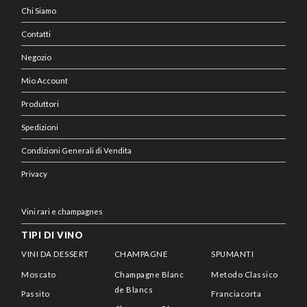
Chi Siamo
Contatti
Negozio
Mio Account
Produttori
Spedizioni
Condizioni Generali di Vendita
Privacy
Vini rari e champagnes
TIPI DI VINO
VINI DA DESSERT
CHAMPAGNE
SPUMANTI
Moscato
Champagne Blanc
Metodo Classico
de Blancs
Passito
Franciacorta