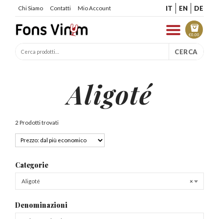
IT
EN
DE
Chi Siamo
Contatti
Mio Account
€
0.00
CERCA
Aligoté
2 Prodotti trovati
Categorie
Aligoté
×
Denominazioni