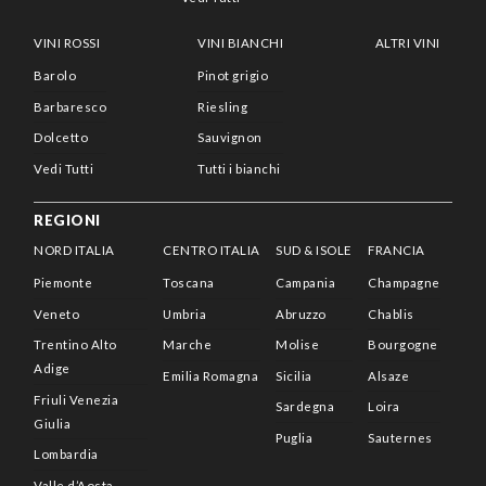
VINI ROSSI
VINI BIANCHI
ALTRI VINI
Barolo
Pinot grigio
Barbaresco
Riesling
Dolcetto
Sauvignon
Vedi Tutti
Tutti i bianchi
REGIONI
NORD ITALIA
CENTRO ITALIA
SUD & ISOLE
FRANCIA
Piemonte
Toscana
Campania
Champagne
Veneto
Umbria
Abruzzo
Chablis
Trentino Alto
Marche
Molise
Bourgogne
Adige
Emilia Romagna
Sicilia
Alsaze
Friuli Venezia
Sardegna
Loira
Giulia
Puglia
Sauternes
Lombardia
Valle d’Aosta