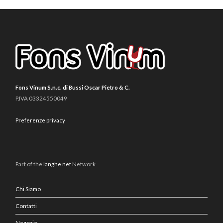
Fons Vinum S.n.c. di Bussi Oscar Pietro & C.
P.IVA 03324550049
Preferenze privacy
Part of the
langhe.net
Network
Chi Siamo
Contatti
Negozio