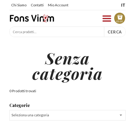
IT
Chi Siamo
Contatti
Mio Account
€
0.00
CERCA
Senza
categoria
0 Prodotti trovati
Categorie
Seleziona una categoria