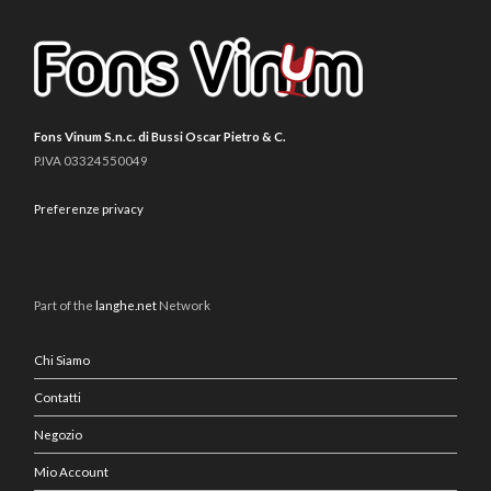
Fons Vinum S.n.c. di Bussi Oscar Pietro & C.
P.IVA 03324550049
Preferenze privacy
Part of the
langhe.net
Network
Chi Siamo
Contatti
Negozio
Mio Account