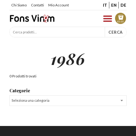
IT
EN
DE
Chi Siamo
Contatti
Mio Account
€
0.00
CERCA
1986
0 Prodotti trovati
Categorie
Seleziona una categoria