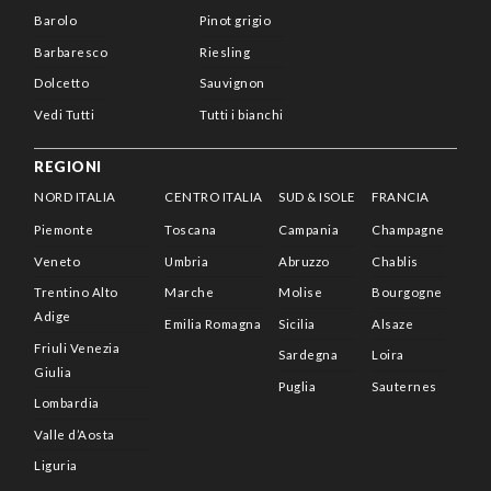
Barolo
Pinot grigio
Barbaresco
Riesling
Dolcetto
Sauvignon
Vedi Tutti
Tutti i bianchi
REGIONI
NORD ITALIA
CENTRO ITALIA
SUD & ISOLE
FRANCIA
Piemonte
Toscana
Campania
Champagne
Veneto
Umbria
Abruzzo
Chablis
Trentino Alto
Marche
Molise
Bourgogne
Adige
Emilia Romagna
Sicilia
Alsaze
Friuli Venezia
Sardegna
Loira
Giulia
Puglia
Sauternes
Lombardia
Valle d’Aosta
Liguria