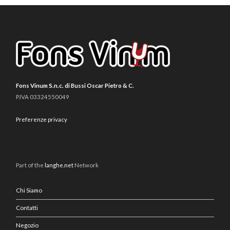
Fons Vinum S.n.c. di Bussi Oscar Pietro & C.
P.IVA 03324550049
Preferenze privacy
Part of the
langhe.net
Network
Chi Siamo
Contatti
Negozio