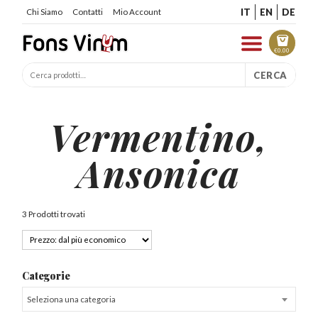
IT
EN
DE
Chi Siamo
Contatti
Mio Account
€
0.00
CERCA
Vermentino,
Ansonica
3 Prodotti trovati
Categorie
Seleziona una categoria