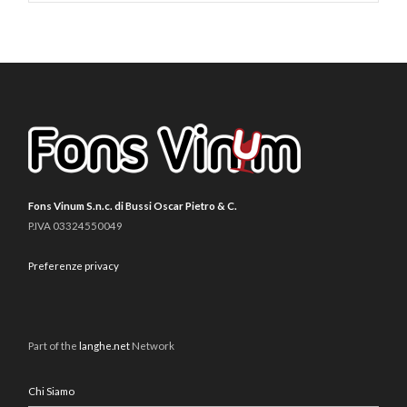
Fons Vinum S.n.c. di Bussi Oscar Pietro & C.
P.IVA 03324550049
Preferenze privacy
Part of the
langhe.net
Network
Chi Siamo