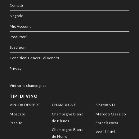
Contatti
Negozio
Mio Account
Produttori
Spedizioni
Condizioni Generali di Vendita
Privacy
Vini rari e champagnes
TIPI DI VINO
VINI DA DESSERT
CHAMPAGNE
SPUMANTI
Moscato
Champagne Blanc
Metodo Classico
de Blancs
Passito
Franciacorta
Champagne Blanc
Vedili Tutti
de Noirs