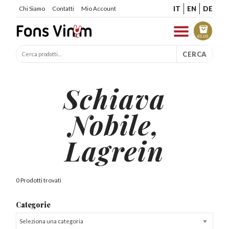
IT
EN
DE
Chi Siamo
Contatti
Mio Account
€
0.00
CERCA
Schiava
Nobile,
Lagrein
0 Prodotti trovati
Categorie
Seleziona una categoria