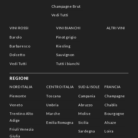
Champagne Brut
Vedi Tutti
VINI ROSSI
VINI BIANCHI
ALTRI VINI
Barolo
Pinot grigio
Barbaresco
Riesling
Dolcetto
Sauvignon
Vedi Tutti
Tutti i bianchi
REGIONI
NORD ITALIA
CENTRO ITALIA
SUD & ISOLE
FRANCIA
Piemonte
Toscana
Campania
Champagne
Veneto
Umbria
Abruzzo
Chablis
Trentino Alto
Marche
Molise
Bourgogne
Adige
Emilia Romagna
Sicilia
Alsaze
Friuli Venezia
Sardegna
Loira
Giulia