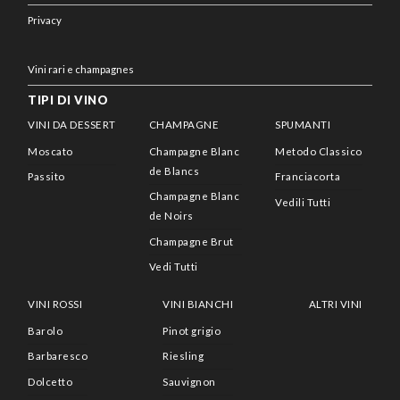
Privacy
Vini rari e champagnes
TIPI DI VINO
VINI DA DESSERT
CHAMPAGNE
SPUMANTI
Moscato
Champagne Blanc
Metodo Classico
de Blancs
Passito
Franciacorta
Champagne Blanc
Vedili Tutti
de Noirs
Champagne Brut
Vedi Tutti
VINI ROSSI
VINI BIANCHI
ALTRI VINI
Barolo
Pinot grigio
Barbaresco
Riesling
Dolcetto
Sauvignon