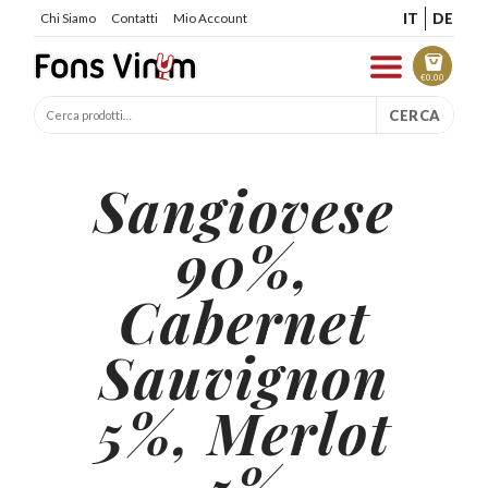
IT
DE
Chi Siamo
Contatti
Mio Account
€
0.00
CERCA
Sangiovese
90%,
Cabernet
Sauvignon
5%, Merlot
5%