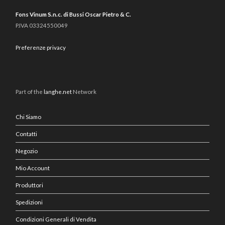
Fons Vinum S.n.c. di Bussi Oscar Pietro & C.
P.IVA 03324550049
Preferenze privacy
Part of the
langhe.net
Network
Chi Siamo
Contatti
Negozio
Mio Account
Produttori
Spedizioni
Condizioni Generali di Vendita