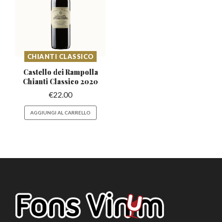
CHIANTI CLASSICO
Castello dei Rampolla
Chianti Classico 2020
€
22.00
AGGIUNGI AL CARRELLO