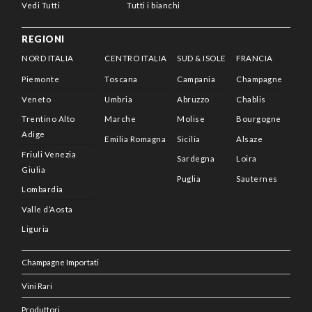
Vedi Tutti
Tutti i bianchi
REGIONI
NORD ITALIA
CENTRO ITALIA
SUD & ISOLE
FRANCIA
Piemonte
Toscana
Campania
Champagne
Veneto
Umbria
Abruzzo
Chablis
Trentino Alto
Marche
Molise
Bourgogne
Adige
Emilia Romagna
Sicilia
Alsaze
Friuli Venezia
Sardegna
Loira
Giulia
Puglia
Sauternes
Lombardia
Valle d’Aosta
Liguria
Champagne Importati
Vini Rari
Produttori