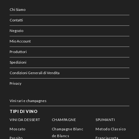
Chi Siamo
Contatti
Negozio
Mio Account
Produttori
Spedizioni
Condizioni Generali di Vendita
Privacy
Vini rari e champagnes
TIPI DI VINO
VINI DA DESSERT
CHAMPAGNE
SPUMANTI
Moscato
Champagne Blanc
Metodo Classico
de Blancs
Passito
Franciacorta