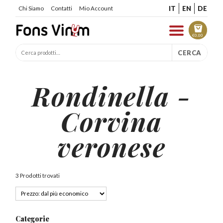
IT
EN
DE
Chi Siamo
Contatti
Mio Account
€
0.00
CERCA
Rondinella -
Corvina
veronese
3 Prodotti trovati
Categorie