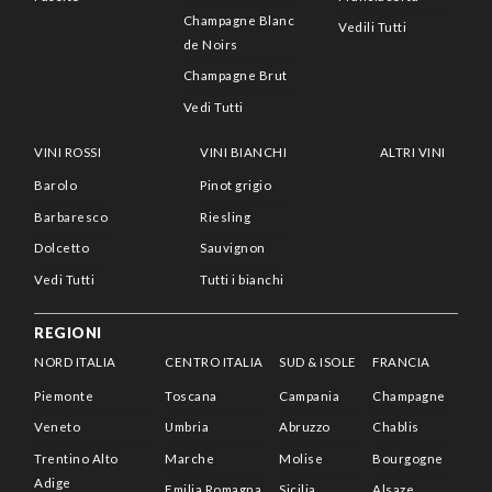
Champagne Blanc
Vedili Tutti
de Noirs
Champagne Brut
Vedi Tutti
VINI ROSSI
VINI BIANCHI
ALTRI VINI
Barolo
Pinot grigio
Barbaresco
Riesling
Dolcetto
Sauvignon
Vedi Tutti
Tutti i bianchi
REGIONI
NORD ITALIA
CENTRO ITALIA
SUD & ISOLE
FRANCIA
Piemonte
Toscana
Campania
Champagne
Veneto
Umbria
Abruzzo
Chablis
Trentino Alto
Marche
Molise
Bourgogne
Adige
Emilia Romagna
Sicilia
Alsaze