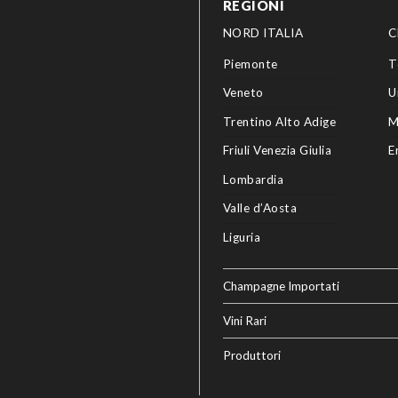
REGIONI
NORD ITALIA
C
Piemonte
T
Veneto
U
Trentino Alto Adige
M
Friuli Venezia Giulia
E
Lombardia
Valle d’Aosta
Liguria
Champagne Importati
Vini Rari
Produttori