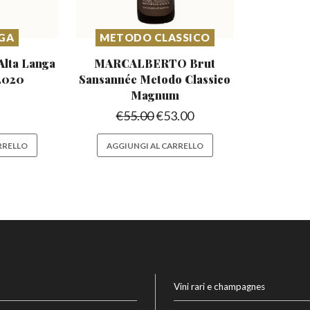
NGA
METODO CLASSICO
ta Langa
MARCALBERTO Brut
 2020
Sansannée
Metodo Classico
Magnum
€
55.00
€
53.00
RRELLO
AGGIUNGI AL CARRELLO
Vini rari e champagnes