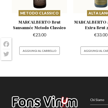
METODO CLASSICO
ALTA LA
MARCALBERTO Brut
MARCALBERTO Al
Sansannée
Metodo Classico
Extra Brut
€
23.00
€
33.00
Facebook
AGGIUNGI AL CARRELLO
AGGIUNGI AL CA
Twitter
Chi Siamo