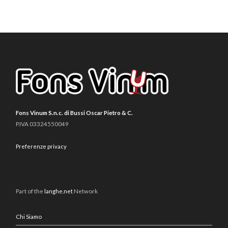
Fons Vinum S.n.c. di Bussi Oscar Pietro & C.
P.IVA 03324550049
Preferenze privacy
Part of the
langhe.net
Network
Chi Siamo