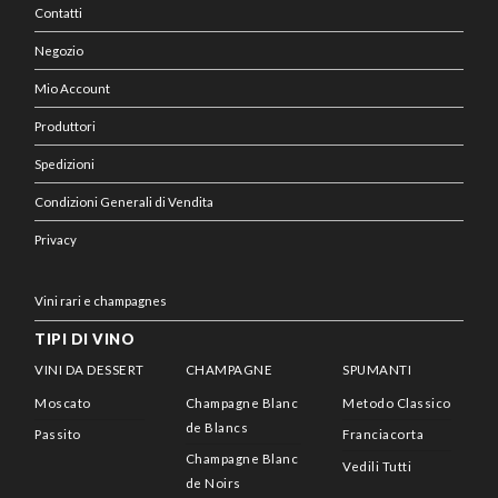
Contatti
Negozio
Mio Account
Produttori
Spedizioni
Condizioni Generali di Vendita
Privacy
Vini rari e champagnes
TIPI DI VINO
VINI DA DESSERT
CHAMPAGNE
SPUMANTI
Moscato
Champagne Blanc
Metodo Classico
de Blancs
Passito
Franciacorta
Champagne Blanc
Vedili Tutti
de Noirs