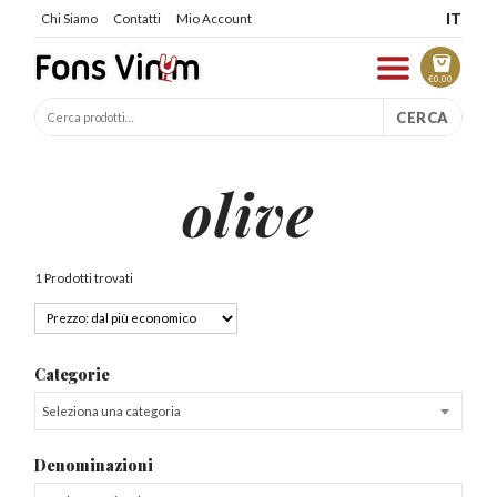
IT
Chi Siamo
Contatti
Mio Account
€
0.00
CERCA
olive
1 Prodotti trovati
Categorie
Seleziona una categoria
Denominazioni