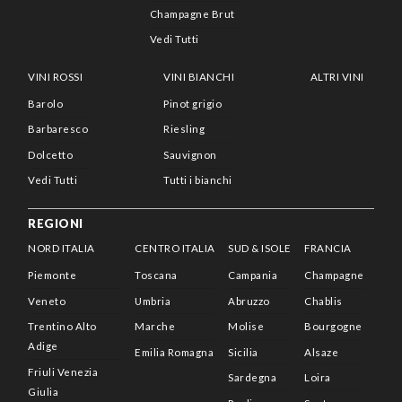
Champagne Brut
Vedi Tutti
VINI ROSSI
VINI BIANCHI
ALTRI VINI
Barolo
Pinot grigio
Barbaresco
Riesling
Dolcetto
Sauvignon
Vedi Tutti
Tutti i bianchi
REGIONI
NORD ITALIA
CENTRO ITALIA
SUD & ISOLE
FRANCIA
Piemonte
Toscana
Campania
Champagne
Veneto
Umbria
Abruzzo
Chablis
Trentino Alto
Marche
Molise
Bourgogne
Adige
Emilia Romagna
Sicilia
Alsaze
Friuli Venezia
Sardegna
Loira
Giulia